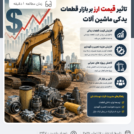
1
زمان مطالعه
دقیقه
تاریخ انتشار :
16 ژوئن 2026
تعداد بازدید :
347