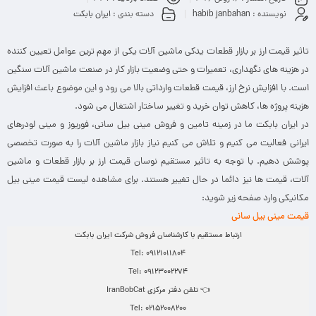
نویسنده :
habib janbahan
دسته بندی :
ایران بابکت
تاثیر قیمت ارز بر بازار قطعات یدکی ماشین آلات یکی از مهم ترین عوامل تعیین کننده
در هزینه های نگهداری، تعمیرات و حتی وضعیت بازار کار در صنعت ماشین آلات سنگین
است. با افزایش نرخ ارز، قیمت قطعات وارداتی بالا می رود و این موضوع باعث افزایش
هزینه پروژه ها، کاهش توان خرید و تغییر ساختار اشتغال می شود.
در ایران بابکت ما در زمینه تامین و فروش مینی بیل سانی، فوریوز و مینی لودرهای
ایرانی فعالیت می کنیم و تلاش می کنیم نیاز بازار ماشین آلات را به صورت تخصصی
پوشش دهیم. با توجه به تاثیر مستقیم نوسان قیمت ارز بر بازار قطعات و ماشین
آلات، قیمت ها نیز دائما در حال تغییر هستند. برای مشاهده لیست قیمت مینی بیل
مکانیکی وارد صفحه زیر شوید:
قیمت مینی بیل سانی
ارتباط مستقیم با کارشناسان فروش شرکت ایران بابکت
Tel: 09121011804
Tel: 09123002274
👈 تلفن دفتر مرکزی IranBobCat
Tel: 02152008200