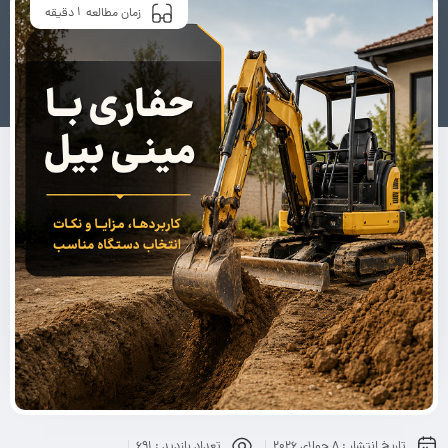
1
زمان مطالعه
دقیقه
تاریخ انتشار :
8 جولای 2026
تعداد بازدید :
691