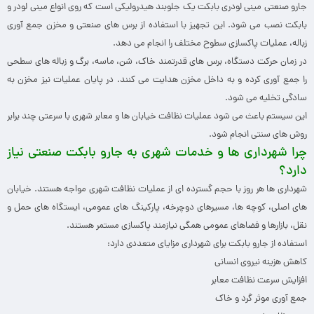
جارو صنعتی مینی لودری بابکت یک جلوبند هیدرولیکی است که روی انواع مینی لودر و
بابکت نصب می شود. این تجهیز با استفاده از برس های صنعتی و مخزن جمع آوری
زباله، عملیات پاکسازی سطوح مختلف را انجام می دهد.
در زمان حرکت دستگاه، برس های قدرتمند خاک، شن، ماسه، برگ و زباله های سطحی
را جمع آوری کرده و به داخل مخزن هدایت می کنند. در پایان عملیات نیز مخزن به
سادگی تخلیه می شود.
این سیستم باعث می شود عملیات نظافت خیابان ها و معابر شهری با سرعتی چند برابر
روش های سنتی انجام شود.
چرا شهرداری ها و خدمات شهری به جارو بابکت صنعتی نیاز
دارد؟
شهرداری ها هر روز با حجم گسترده ای از عملیات نظافت شهری مواجه هستند. خیابان
های اصلی، کوچه ها، مسیرهای دوچرخه، پارکینگ های عمومی، ایستگاه های حمل و
نقل، بازارها و فضاهای عمومی همگی نیازمند پاکسازی مستمر هستند.
استفاده از جارو بابکت برای شهرداری مزایای متعددی دارد:
کاهش هزینه نیروی انسانی
افزایش سرعت نظافت معابر
جمع آوری موثر گرد و خاک