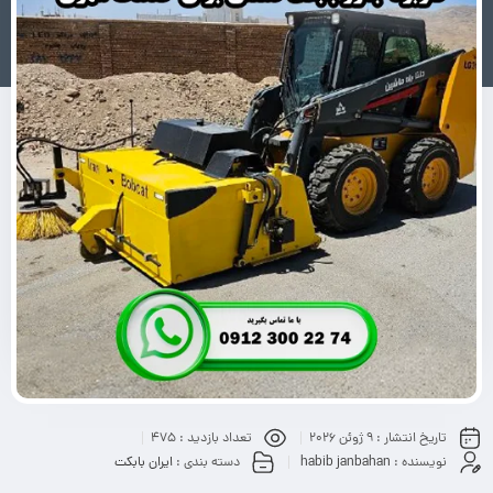
تاریخ انتشار :
9 ژوئن 2026
تعداد بازدید :
475
نویسنده :
habib janbahan
دسته بندی :
ایران بابکت