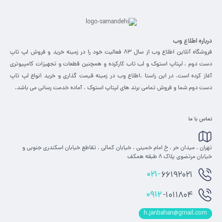
درباره اطلاع وب
فروشگاه آنلاین اطلاع وب از سال 83 فعالیت خود را در زمینه خرید و فروش لپ تاپ
دست دوم ، لپتاپ استوک و لب تاب کارکرده و همچنین قطعات و تجهیزات کامپیوتری
آغاز کرده است. در این راستا ،‌اطلاع وب در زمینه قیمت گذاری و خرید انواع لپ تاپ
دست دوم شما و فروش تمامی برند های لپتاپ استوک ، آماده خدمت رسانی می باشد.
تماس با ما
تهران ، میدان حر ، خ امام خمینی ، خیابان کمالی ، تقاطع خیابان اسکندری جنوبی و
خیابان مرتضوی پلاک 8 طبقه همکف
021-
66192021
0912
-1011804
h.janbahan@gmail.com