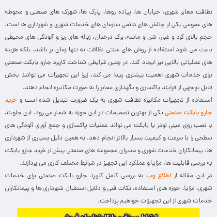
نظافت معابر شهری، خیابان ها، پیاده روها، پارک ها، شهرک های صنعتی و محوطه
های عمومی یکی از چالش های دائمی سازمان های خدمات شهری و شهرداری ها است.
حجم بالای گرد و غبار، شن و ماسه، برگ درختان، زباله های ریز و آلودگی های محیطی
باعث می شود استفاده از روش های سنتی نظافت نه تنها زمان بر باشد، بلکه هزینه
های عملیاتی بالایی نیز ایجاد کند. در چنین شرایطی شناخت کاربرد جارو بابکت صنعتی
برای خدمات شهری اهمیت بیشتری پیدا می کند، زیرا این تجهیزات می توانند بخش
قابل توجهی از فرآیند پاکسازی و نگهداری معابر را به صورت مکانیزه انجام دهند.
استفاده از تجهیزات مکانیزه نظافت شهری به یک ضرورت تبدیل شده است و
خرید
جارو بابکت صنعتی
یکی از بهترین تصمیمات در این حوزه به شمار می رود. این جلوبند
با نصب روی مینی لودر یا بابکت می تواند عملیات پاکسازی و جمع آوری آلودگی های
سطحی را با سرعت و کیفیت بسیار بالاتر انجام دهد. به همین دلیل بسیاری از شهرداری
ها، پیمانکاران خدمات شهری و مدیران مجموعه های صنعتی پیش از خرید جارو بابکت
به بررسی قابلیت ها، مزایا و عملکرد این تجهیز در شرایط مختلف کاری می پردازند.
در این مقاله از
اطلاع وب
به بررسی کامل کاربرد جارو بابکت صنعتی برای خدمات
شهری، مزایا، حوزه های استفاده، نکات فنی و دلایل استقبال شهرداری ها و پیمانکاران
خدمات شهری از این تجهیزات خواهیم پرداخت.