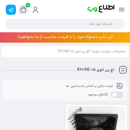
0
لپ تاپ دلخواه خود را با قیمت مناسب از ما بخواهید!
محصولات برچسب خورده “اچ پی انوی 15-K211NE”
اچ پی انوی 15-K211NE
کالاهای موجود