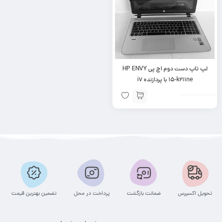
لپ تاپ دست دوم اچ پی HP ENVY
15-k211ne با پردازنده i7
تحویل اکسپرس
ضمانت بازگشت
پرداخت در محل
تضمین بهترین قیمت