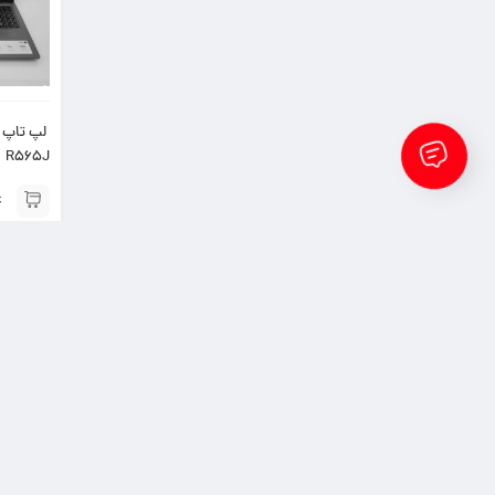
لپ تاپ 
R565J
مقایسه محصولات
0 محصول