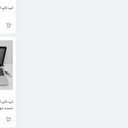
لپ تاپ لنوو p S540
دست دو