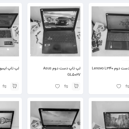
وم Lenovo L340
لپ تاپ دست دوم Asus
لپ تاپ ایسوس X550L
GL502V