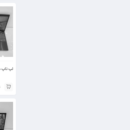
لپ تاپ دست د