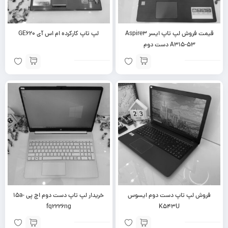
قیمت فروش لپ تاپ ایسر Aspire3
لپ تاپ کارکرده ام اس آی GE620
A315-53 دست دوم
فروش لپ تاپ دست دوم ایسوس
خریدار لپ تاپ دست دوم اچ پی ۱۵a-
fq2226ng
K543U