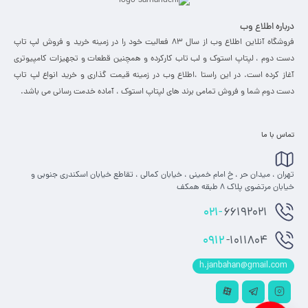
درباره اطلاع وب
فروشگاه آنلاین اطلاع وب از سال 83 فعالیت خود را در زمینه خرید و فروش لپ تاپ
دست دوم ، لپتاپ استوک و لب تاب کارکرده و همچنین قطعات و تجهیزات کامپیوتری
آغاز کرده است. در این راستا ،‌اطلاع وب در زمینه قیمت گذاری و خرید انواع لپ تاپ
دست دوم شما و فروش تمامی برند های لپتاپ استوک ، آماده خدمت رسانی می باشد.
تماس با ما
تهران ، میدان حر ، خ امام خمینی ، خیابان کمالی ، تقاطع خیابان اسکندری جنوبی و
خیابان مرتضوی پلاک 8 طبقه همکف
021-
66192021
0912
-1011804
h.janbahan@gmail.com