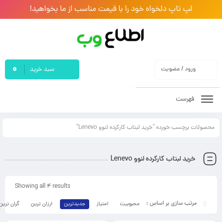
لپ تاپ دلخواه خود را با قیمت مناسب از ما بخواهید!
0
ورود / عضویت
سبد خرید
فهرست
محصولات برچسب خورده “خرید لبتاب کارکرده لنوو Lenevo”
خرید لبتاب کارکرده لنوو Lenevo
Showing all 4 results
محبوبیت
امتیاز
جدیدترین
ارزان ترین
گران ترین