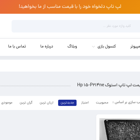
لپ تاپ دلخواه خود را با قیمت مناسب از ما بخواهید!
پیوتر
کنسول بازی
وبلاگ
درباره ما
تماس با ما
ت لپ تاپ استوک Hp 15-P214ne
محبوبیت
امتیاز
جدیدترین
ارزان ترین
گران ترین
موجودی