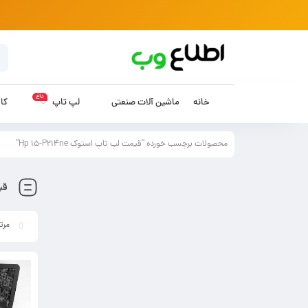
داغ
خانه
ماشین آلات صنعتی
لپ تاپ
کام
محصولات برچسب خورده “قیمت لپ تاپ استوک Hp 15-P214ne”
قیم