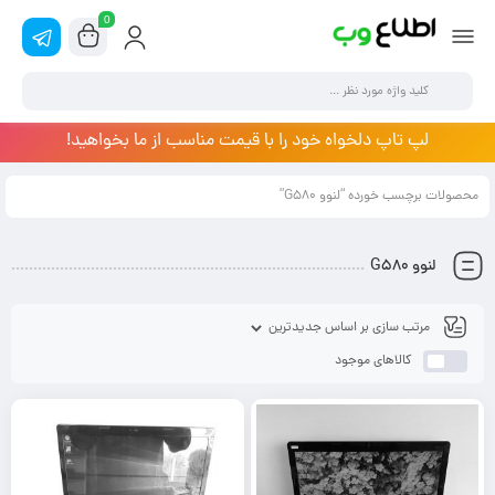
0
لپ تاپ دلخواه خود را با قیمت مناسب از ما بخواهید!
محصولات برچسب خورده “لنوو G580”
لنوو G580
کالاهای موجود