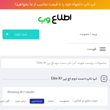
لپ تاپ دلخواه خود را با قیمت مناسب از ما بخواهید!
0
ورود / عضویت
سبد خرید
فهرست
محصولات برچسب خورده “لپ تاپ دست دوم اچ پی Elite X2”
لپ تاپ دست دوم اچ پی Elite X2
Showing all 2 results
محبوبیت
امتیاز
جدیدترین
ارزان ترین
گران ترین