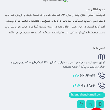
درباره اطلاع وب
فروشگاه آنلاین اطلاع وب از سال 83 فعالیت خود را در زمینه خرید و فروش لپ تاپ
دست دوم ، لپتاپ استوک و لب تاب کارکرده و همچنین قطعات و تجهیزات کامپیوتری
آغاز کرده است. در این راستا ،‌اطلاع وب در زمینه قیمت گذاری و خرید انواع لپ تاپ
دست دوم شما و فروش تمامی برند های لپتاپ استوک ، آماده خدمت رسانی می باشد.
تماس با ما
تهران ، میدان حر ، خ امام خمینی ، خیابان کمالی ، تقاطع خیابان اسکندری جنوبی و
خیابان مرتضوی پلاک 8 طبقه همکف
021-
66192021
0912
-1011804
h.janbahan@gmail.com