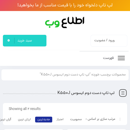
لپ تاپ دلخواه خود را با قیمت مناسب از ما بخواهید!
0
ورود / عضویت
سبد خرید
فهرست
محصولات برچسب خورده “لپ تاپ دست دوم ایسوس K550J”
لپ تاپ دست دوم ایسوس K550J
Showing all 2 results
محبوبیت
امتیاز
جدیدترین
ارزان ترین
گران ترین