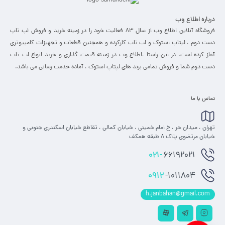
درباره اطلاع وب
فروشگاه آنلاین اطلاع وب از سال 83 فعالیت خود را در زمینه خرید و فروش لپ تاپ
دست دوم ، لپتاپ استوک و لب تاب کارکرده و همچنین قطعات و تجهیزات کامپیوتری
آغاز کرده است. در این راستا ،‌اطلاع وب در زمینه قیمت گذاری و خرید انواع لپ تاپ
دست دوم شما و فروش تمامی برند های لپتاپ استوک ، آماده خدمت رسانی می باشد.
تماس با ما
تهران ، میدان حر ، خ امام خمینی ، خیابان کمالی ، تقاطع خیابان اسکندری جنوبی و
خیابان مرتضوی پلاک 8 طبقه همکف
021-
66192021
0912
-1011804
h.janbahan@gmail.com