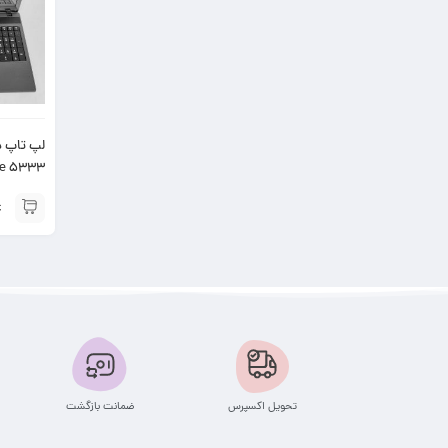
۱۵٫۶″
تحویل اکسپرس
ضمانت بازگشت