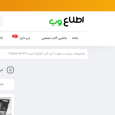
داغ
خانه
ماشین آلات صنعتی
لپ تاپ
کام
محصولات برچسب خورده “لپ تاپ کارکرده ایسر Aspire 5333”
لپ 