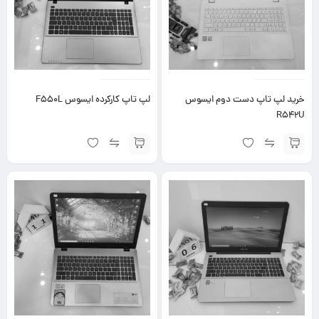
خرید لپ تاپ دست دوم ایسوس
لپ تاپ کارکرده ایسوس F550L
R542U