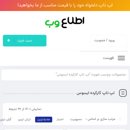
لپ تاپ دلخواه خود را با قیمت مناسب از ما بخواهید!
0
ورود / عضویت
سبد خرید
فهرست
محصولات برچسب خورده “لپ تاپ کارکرده ایسوس”
لپ تاپ کارکرده ایسوس
نمایش 1–12 از 26 نتیجه
محبوبیت
امتیاز
جدیدترین
ارزان ترین
گران ترین