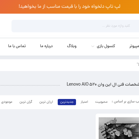
لپ تاپ دلخواه خود را با قیمت مناسب از ما بخواهید!
پیوتر
کنسول بازی
وبلاگ
درباره ما
تماس با ما
صات فنی ال این وان Lenovo AIO 520
محبوبیت
امتیاز
جدیدترین
ارزان ترین
گران ترین
موجودی