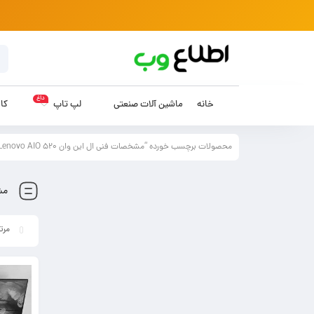
داغ
خانه
ماشین آلات صنعتی
لپ تاپ
کام
محصولات برچسب خورده “مشخصات فنی ال این وان Lenovo AIO 520”
مشخ