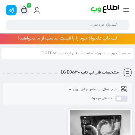
0
لپ تاپ دلخواه خود را با قیمت مناسب از ما بخواهید!
محصولات برچسب خورده “مشخصات فنی لپ تاپ LG ED530”
مشخصات فنی لپ تاپ LG ED530
کالاهای موجود