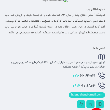
درباره اطلاع وب
فروشگاه آنلاین اطلاع وب از سال 83 فعالیت خود را در زمینه خرید و فروش لپ تاپ
دست دوم ، لپتاپ استوک و لب تاب کارکرده و همچنین قطعات و تجهیزات کامپیوتری
آغاز کرده است. در این راستا ،‌اطلاع وب در زمینه قیمت گذاری و خرید انواع لپ تاپ
دست دوم شما و فروش تمامی برند های لپتاپ استوک ، آماده خدمت رسانی می باشد.
تماس با ما
تهران ، میدان حر ، خ امام خمینی ، خیابان کمالی ، تقاطع خیابان اسکندری جنوبی و
خیابان مرتضوی پلاک 8 طبقه همکف
021-
66192021
0912
-1011804
h.janbahan@gmail.com