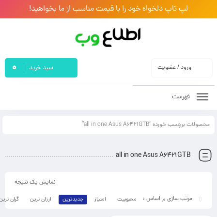
لپ تاپ دلخواه خود را با قیمت مناسب از ما بخواهید!
0
ورود / عضویت
سبد خرید
فهرست
محصولات برچسب خورده “all in one Asus A6421GTB”
all in one Asus A6421GTB
نمایش یک نتیجه
محبوبیت
امتیاز
جدیدترین
ارزان ترین
گران ترین