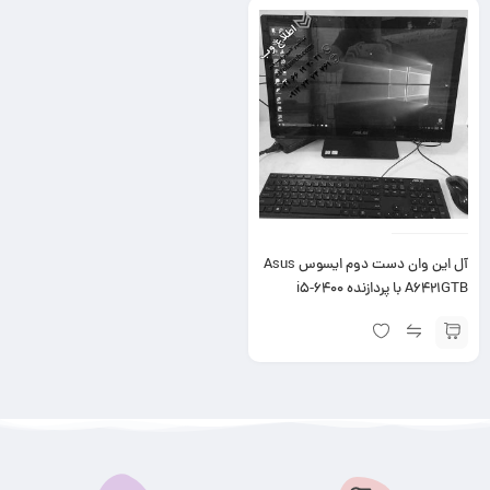
آل این وان دست دوم ایسوس Asus
A6421GTB با پردازنده i5-6400