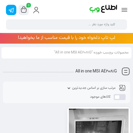
0
لپ تاپ دلخواه خود را با قیمت مناسب از ما بخواهید!
محصولات برچسب خورده “All in one MSI AE2081G”
All in one MSI AE2081G
کالاهای موجود