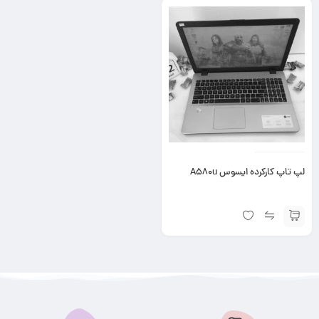
لپ تاپ کارکرده ایسوس A580u