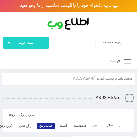
لپ تاپ دلخواه خود را با قیمت مناسب از ما بخواهید!
0
ورود / عضویت
سبد خرید
فهرست
محصولات برچسب خورده “ASUS A580u”
ASUS A580u
نمایش یک نتیجه
محبوبیت
امتیاز
جدیدترین
ارزان ترین
گران ترین