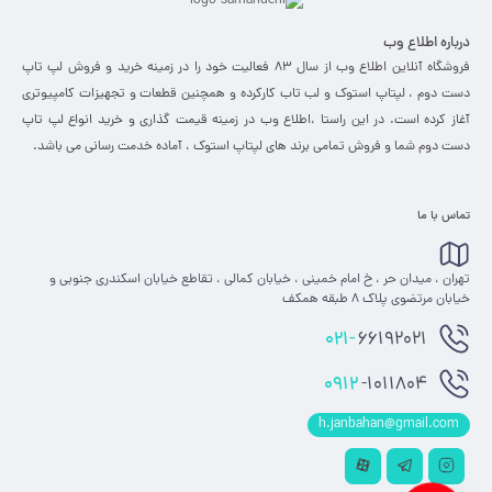
درباره اطلاع وب
فروشگاه آنلاین اطلاع وب از سال 83 فعالیت خود را در زمینه خرید و فروش لپ تاپ
دست دوم ، لپتاپ استوک و لب تاب کارکرده و همچنین قطعات و تجهیزات کامپیوتری
آغاز کرده است. در این راستا ،‌اطلاع وب در زمینه قیمت گذاری و خرید انواع لپ تاپ
دست دوم شما و فروش تمامی برند های لپتاپ استوک ، آماده خدمت رسانی می باشد.
تماس با ما
تهران ، میدان حر ، خ امام خمینی ، خیابان کمالی ، تقاطع خیابان اسکندری جنوبی و
خیابان مرتضوی پلاک 8 طبقه همکف
021-
66192021
0912
-1011804
h.janbahan@gmail.com