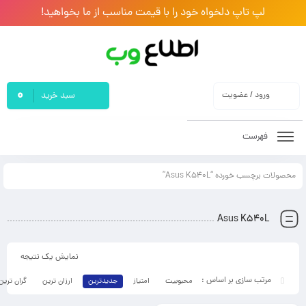
لپ تاپ دلخواه خود را با قیمت مناسب از ما بخواهید!
0
ورود / عضویت
سبد خرید
فهرست
محصولات برچسب خورده “Asus K540L”
Asus K540L
نمایش یک نتیجه
محبوبیت
امتیاز
جدیدترین
ارزان ترین
گران ترین