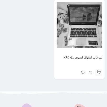
لپ تاپ استوک ایسوس K450L