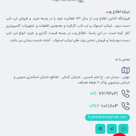
درباره اطلاع وب
فروشگاه آنلاین اطلاع وب از سال 83 فعالیت خود را در زمینه خرید و فروش لپ تاپ
دست دوم ، لپتاپ استوک و لب تاب کارکرده و همچنین قطعات و تجهیزات کامپیوتری
آغاز کرده است. در این راستا ،‌اطلاع وب در زمینه قیمت گذاری و خرید انواع لپ تاپ
دست دوم شما و فروش تمامی برند های لپتاپ استوک ، آماده خدمت رسانی می باشد.
تماس با ما
تهران ، میدان حر ، خ امام خمینی ، خیابان کمالی ، تقاطع خیابان اسکندری جنوبی و
خیابان مرتضوی پلاک 8 طبقه همکف
021-
66192021
0912
-1011804
h.janbahan@gmail.com