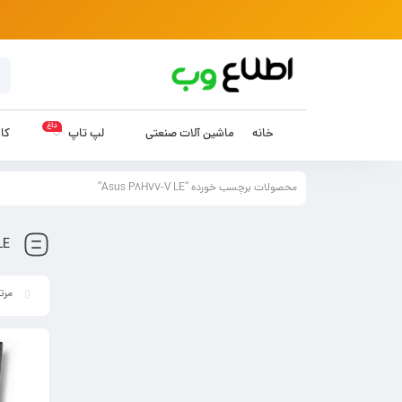
داغ
خانه
ماشین آلات صنعتی
لپ تاپ
کام
محصولات برچسب خورده “Asus P8H77-V LE”
LE