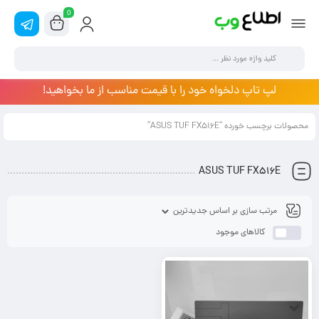
0
لپ تاپ دلخواه خود را با قیمت مناسب از ما بخواهید!
محصولات برچسب خورده “ASUS TUF FX516E”
ASUS TUF FX516E
کالاهای موجود