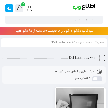
0
لپ تاپ دلخواه خود را با قیمت مناسب از ما بخواهید!
محصولات برچسب خورده “Dell Latitude5290”
Dell Latitude5290
کالاهای موجود