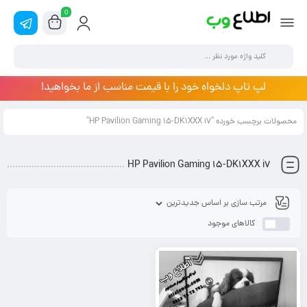
0
لپ تاپ دلخواه خود را با قیمت مناسب از ما بخواهید!
محصولات برچسب خورده “HP Pavilion Gaming 15-DK1XXX i7”
HP Pavilion Gaming 15-DK1XXX i7
کالاهای موجود