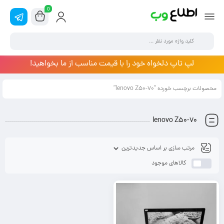
0
لپ تاپ دلخواه خود را با قیمت مناسب از ما بخواهید!
محصولات برچسب خورده “lenovo Z50-70”
lenovo Z50-70
کالاهای موجود