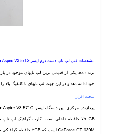
مشخصات فنی لپ تاپ دست دوم ایسر Acer Aspire V3 571G
برند
acer
یکی از قدیمی ترین لپ تاپهای موجود در باز
خود ادامه دهد و در این جهت لپ تاپهای با کانفیگ بالا را روانه باز
سخت افزار
پردازنده مرکزی این دستگاه ایسر Acer Aspire V3 571G از شرکت بزرگ اینتل و بامدل Intel Core
۷۵۰GB حافظه داخلی است.
GeForce GT 630M است که ۲GB حافظه گرافیکی مجزا دارد.