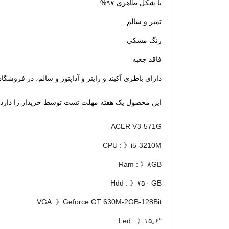
با شکل ظاهری ۹۷%
تمیز و سالم
رنگ مشکی
فاقد جعبه
دارای باطری آکبند و رایتر و آداپتور و سالم، در فروشگ
این محصول یک هفته مهلت تست توسط خریدار را دارد.
ACER V3-571G
CPU : 》i5-3210M
Ram : 》۸GB
Hdd : 》۷۵۰ GB
VGA: 》Geforce GT 630M-2GB-128Bit
“Led : 》۱۵٫۶