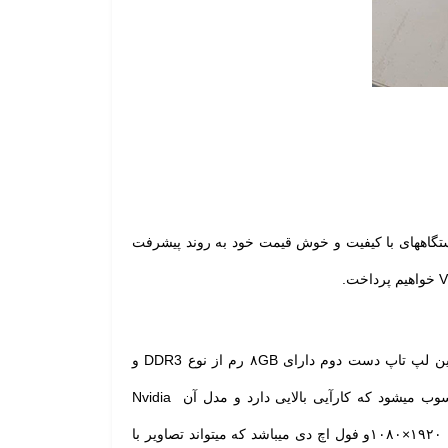
دستگاههای با کیفیت و خوش قیمت خود به روند پیشرفت
میباشد. همچنین این لپ تاپ دست دوم دارای ۸GB رم از نوع DDR3 و
کارت گرافیک لپ تاپ دست دوم ایسر Acer Aspire V3 571G یکی از نقاط قوت این دستگاه محسوب میشود که کارآیی بالایی دارد و مدل آن Nvidia
صفحه نمایش این لپ تاپ کارکرده ۱۵٫۶ اینچی LED و با رزولیشن ۱۹۲۰×۱۰۸۰و فول اچ دی میباشد که میتواند تصاویر با