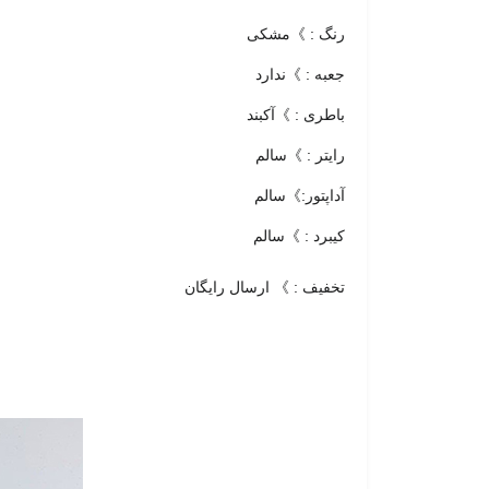
رنگ : 》مشکی
جعبه : 》ندارد
باطری : 》آکبند
رایتر : 》سالم
آداپتور:》سالم
کیبرد : 》سالم
تخفیف : 》 ارسال رایگان