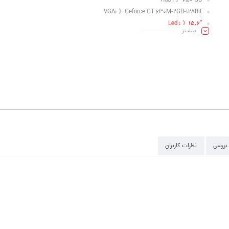
Hdd : 》750 GB
VGA: 》Geforce GT 630M-2GB-128Bit
“Led : 》15.6
بیشـتر
رنگ مشکی ، فاقد جعبه ، باتری آکبند ، رایتر و آداپتور سالم ، یک هفته مهلت تست
بررسی
نظرات کاربران