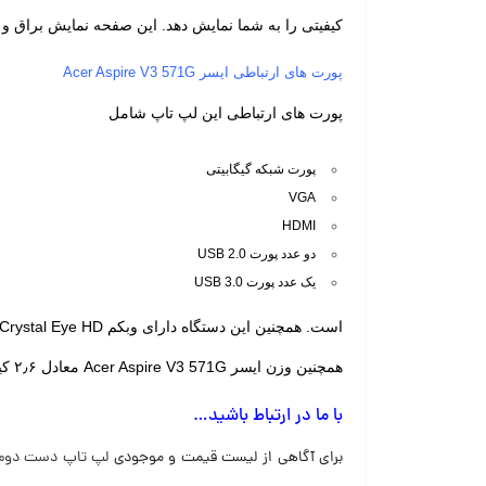
کیفیتی را به شما نمایش دهد. این صفحه نمایش براق 
پورت های ارتباطی ایسر Acer Aspire V3 571G
پورت های ارتباطی این لپ تاپ شامل
پورت شبکه گیگابیتی
VGA
HDMI
دو عدد پورت USB 2.0
یک عدد پورت USB 3.0
است. همچنین این دستگاه دارای وبکم Crystal Eye HD و بلوتوث داخلی و بلندگوهای استریو میباشد.
همچنین وزن ایسر Acer Aspire V3 571G معادل ۲٫۶ کیلوگرم بوده و باطری آن از نوع لیتیوم-یون و با ظرفیت ۴۴۰۰ میلی آمپرساعت و ۶سلولی و باقابلیت شارژدهی ۳ ساعت میباشد.
با ما در ارتباط باشید…
برای آگاهی از لیست قیمت و موجودی
لپ تاپ دست دوم