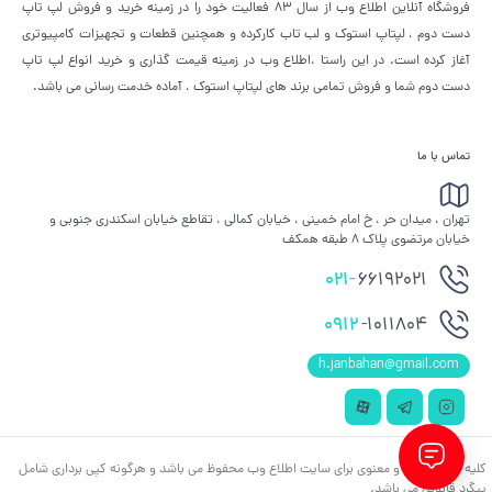
فروشگاه آنلاین اطلاع وب از سال 83 فعالیت خود را در زمینه خرید و فروش لپ تاپ
دست دوم ، لپتاپ استوک و لب تاب کارکرده و همچنین قطعات و تجهیزات کامپیوتری
آغاز کرده است. در این راستا ،‌اطلاع وب در زمینه قیمت گذاری و خرید انواع لپ تاپ
دست دوم شما و فروش تمامی برند های لپتاپ استوک ، آماده خدمت رسانی می باشد.
تماس با ما
تهران ، میدان حر ، خ امام خمینی ، خیابان کمالی ، تقاطع خیابان اسکندری جنوبی و
خیابان مرتضوی پلاک 8 طبقه همکف
021-
66192021
0912
-1011804
h.janbahan@gmail.com
کلیه حقوق مادی و معنوی برای سایت اطلاع وب محفوظ می باشد و هرگونه کپی برداری شامل
پیگرد قانونی می باشد.