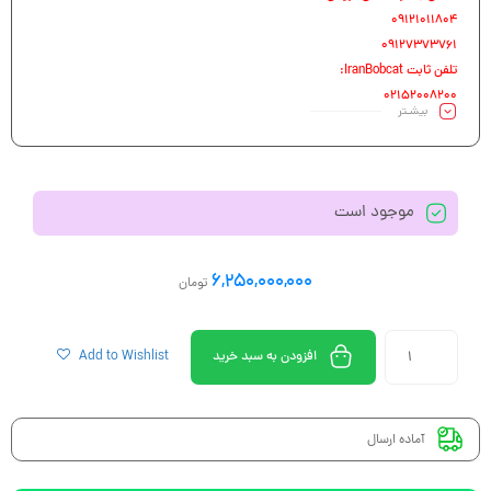
09121011804
09127373761
تلفن ثابت IranBobcat:
02152008200
بیشـتر
موجود است
6,250,000,000
تومان
افزودن به سبد خرید
Add to Wishlist
آماده ارسال