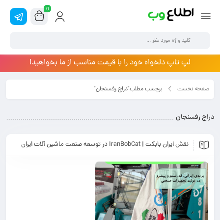
0
لپ تاپ دلخواه خود را با قیمت مناسب از ما بخواهید!
صفحه نخست
برچسب مطلب"دراج رفسنجان"
دراج رفسنجان
نقش ایران بابکت | IranBobCat در توسعه صنعت ماشین آلات ایران