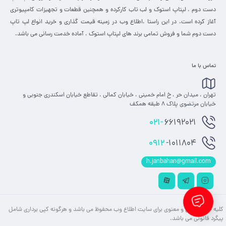
دست دوم ، لپتاپ استوک و لب تاب کارکرده و همچنین قطعات و تجهیزات کامپیوتری
آغاز کرده است. در این راستا ،‌اطلاع وب در زمینه قیمت گذاری و خرید انواع لپ تاپ
دست دوم شما و فروش تمامی برند های لپتاپ استوک ، آماده خدمت رسانی می باشد.
تماس با ما
تهران ، میدان حر ، خ امام خمینی ، خیابان کمالی ، تقاطع خیابان اسکندری جنوبی و
خیابان مرتضوی پلاک 8 طبقه همکف
021-
66192021
0912
-1011804
h.janbahan@gmail.com
کلیه حقوق مادی و معنوی برای سایت اطلاع وب محفوظ می باشد و هرگونه کپی برداری شامل
پیگرد قانونی می باشد.