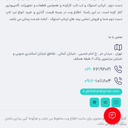
دست دوم ، لپتاپ استوک و لب تاب کارکرده و همچنین قطعات و تجهیزات کامپیوتری
آغاز کرده است. در این راستا ،‌اطلاع وب در زمینه قیمت گذاری و خرید انواع لپ تاپ
دست دوم شما و فروش تمامی برند های لپتاپ استوک ، آماده خدمت رسانی می باشد.
تماس با ما
تهران ، میدان حر ، خ امام خمینی ، خیابان کمالی ، تقاطع خیابان اسکندری جنوبی و
خیابان مرتضوی پلاک 8 طبقه همکف
021-
66192021
0912
-1011804
h.janbahan@gmail.com
کلیه حقوق مادی و معنوی برای سایت اطلاع وب محفوظ می باشد و هرگونه کپی برداری شامل
پیگرد قانونی می باشد.