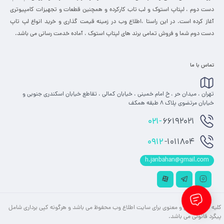
دست دوم ، لپتاپ استوک و لب تاب کارکرده و همچنین قطعات و تجهیزات کامپیوتری
آغاز کرده است. در این راستا ،‌اطلاع وب در زمینه قیمت گذاری و خرید انواع لپ تاپ
دست دوم شما و فروش تمامی برند های لپتاپ استوک ، آماده خدمت رسانی می باشد.
تماس با ما
تهران ، میدان حر ، خ امام خمینی ، خیابان کمالی ، تقاطع خیابان اسکندری جنوبی و
خیابان مرتضوی پلاک 8 طبقه همکف
021-
66192021
0912
-1011804
h.janbahan@gmail.com
کلیه حقوق مادی و معنوی برای سایت اطلاع وب محفوظ می باشد و هرگونه کپی برداری شامل
پیگرد قانونی می باشد.