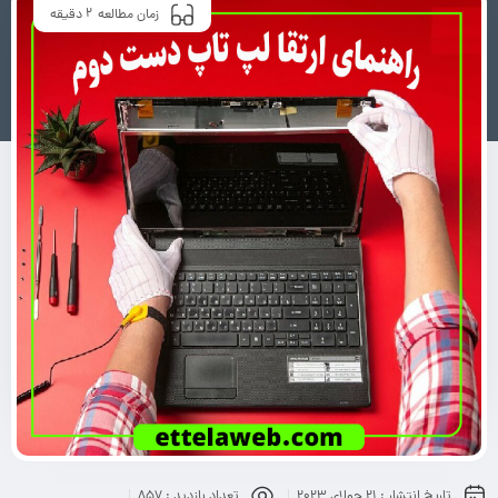
2
زمان مطالعه
دقیقه
تاریخ انتشار :
21 جولای 2023
تعداد بازدید :
857