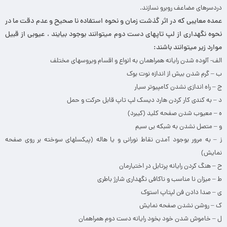
دردسرهای مضاعف روبرو نسازند.
عمده معایبی که در اثر گذشت زمان و نحوه استفاده نا صحیح و عدم دقت ما در
نحوه نگهداری از لپ تاپهای دست دوم میتوانند بوجود بیایند ، عیوبی از قبیل
موارد زیر میتوانند باشند:
الف- آلوده شدن رایانه همراهمان به انواع و اقسام ویروسهای مختلف
ب – گرم شدن بیش از اندازه نوت بوک
ج – راه اندازی نشدن کامپیوتر سیار
د – به کندی کار کردن هارد دیسک لپ تاپ قابل حرکت و حمل
ه – معیوب شدن صفحه کلید (کیبرد)
و – متصل نشدن به شبکه بی سیم
ز – به مرور بوجود آمدن نقاط نورانی و یا هاله (پیکسلهای سوخته بر روی صفحه
نمایش)
ح – هنگ کردن رایانه پرتابل در اختیارمان
ط – میزان نا مناسب و ناکافی نگهداری شارژ باطری
ی – صدا دادن فن لپتاپ استوک
ک – روشن نشدن صفحه نمایش
ل – خاموش شدن خود بخود رایانه دست دوم همراهمان