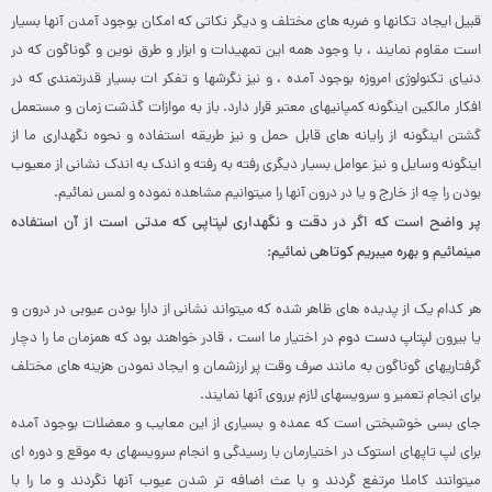
قبیل ایجاد تکانها و ضربه های مختلف و دیگر نکاتی که امکان بوجود آمدن آنها بسیار
است مقاوم نمایند ، با وجود همه این تمهیدات و ابزار و طرق نوین و گوناگون که در
دنیای تکنولوژی امروزه بوجود آمده ، و نیز نگرشها و تفکر ات بسیار قدرتمندی که در
افکار مالکین اینگونه کمپانیهای معتبر قرار دارد. باز به موازات گذشت زمان و مستعمل
گشتن اینگونه از رایانه های قابل حمل و نیز طریقه استفاده و نحوه نگهداری ما از
اینگونه وسایل و نیز عوامل بسیار دیگری رفته به رفته و اندک به اندک نشانی از معیوب
بودن را چه از خارج و یا در درون آنها را میتوانیم مشاهده نموده و لمس نمائیم.
پر واضح است که اگر در دقت و نگهداری لپتاپی که مدتی است از آن استفاده
مینمائیم و بهره میبریم کوتاهی نمائیم:
هر کدام یک از پدیده های ظاهر شده که میتواند نشانی از دارا بودن عیوبی در درون و
یا بیرون
لپتاپ دست دوم
در اختیار ما است ، قادر خواهند بود که همزمان ما را دچار
گرفتاریهای گوناگون به مانند صرف وقت پر ارزشمان و ایجاد نمودن هزینه های مختلف
برای انجام تعمیر و سرویسهای لازم برروی آنها نمایند.
جای بسی خوشبختی است که عمده و بسیاری از این معایب و معضلات بوجود آمده
برای لپ تاپهای استوک در اختیارمان با رسیدگی و انجام سرویسهای به موقع و دوره ای
میتوانند کاملا مرتفع گردند و با عث اضافه تر شدن عیوب آنها نگردند و ما را با