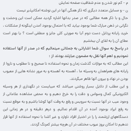
م – کم نور شدن و عدم شفافیت صفحه نمایش
ن – و مسایل متعدد دیگری که ذکر همگی آنها در این نوشته امکانپذیر نیست
حال و با ذکر همه مطالبی که در صدر بدانها اشاره گردید ممکن است این وحشت و
نگرانی در ذهن مبارک شما بوجود بیاید که با احتمال بوجود آمدن اینگونه از مشکلات ،
خرید رایانه پرتابل دست دوم آیا به صورتی کلی جایز و منطقی است ؟ یا بهتر است
عطای آن را به لقای آن ببخشیم
در پاسخ به سوال شما اشاراتی به جملاتی مینمائیم که در صدر از آنها استفاده
نمودیم و اهم آنها نقل به مضمون عبارتند بودند از :
این مطالب که به موازات گذشت زمان و نحوه استفاده نا صحیح و نا مطلوب و ناروا از
رایانه های همراهمان به وسیله ما ، آهسته به آهسته و به مرور نشانه هایی از معیوب
بودن در نهاد و بیرون آنها ظاهر میگردند.
و این مطلب از دلایل بسیار روشنی میباشد که میبایست در نگهداری از هر وسیله
الکترونیکی کمال وسواس و دقت را به خرج دهیم و به محض مشاهده علاماتی از
وجود عیب در آنها نسبت به سرویس و رفع به وقت آنها کوشا باشیم و به موقع نسبت
به رفع ایراد بوجود آمده در آن اقدام نمائیم. و درهر دقیقه و در هر زمانی این
دستگاههای ارزشمند را را در اختیار افراد ناوارد و غیر آشنا با نحوه استفاده از آنها قرار
ندهیم تا امکان بروز عیوب مختلف در آن هرچه بیشتر کمرنگ گردند.