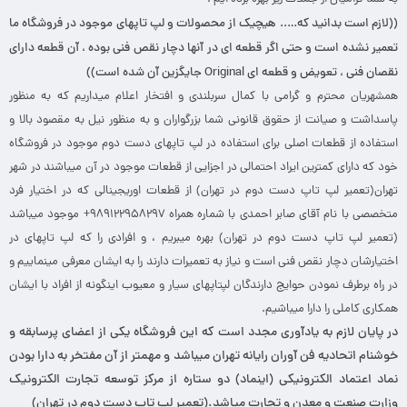
((لازم است بدانید که….. هیچیک از محصولات و لپ تاپهای موجود در فروشگاه ما
تعمیر نشده است و حتی اگر قطعه ای در آنها دچار نقص فنی بوده ، آن قطعه دارای
نقصان فنی ، تعویض و قطعه ای Original جایگزین آن شده است))
همشهریان محترم و گرامی با کمال سربلندی و افتخار اعلام میداریم که به منظور
پاسداشت و صیانت از حقوق قانونی شما بزرگواران و به منظور نیل به مقصود بالا و
استفاده از قطعات اصلی برای استفاده در لپ تاپهای دست دوم موجود در فروشگاه
خود که دارای کمترین ایراد احتمالی در اجزایی از قطعات موجود در آن میباشند در شهر
تهران(تعمیر لپ تاپ دست دوم در تهران) از قطعات اوریجینالی که در اختیار فرد
متخصصی با نام آقای صابر احمدی با شماره همراه ۹۸۹۱۲۲۹۵۸۲۹۷+ موجود میباشد
(تعمیر لپ تاپ دست دوم در تهران) بهره میبریم ، و افرادی را که لپ تاپهای در
اختیارشان دچار نقص فنی است و نیاز به تعمیرات دارند را به ایشان معرفی مینماییم و
در راه برطرف نمودن حوایج دارندگان لپتاپهای سیار و معیوب اینگونه از افراد با ایشان
همکاری کاملی را دارا میباشیم.
در پایان لازم به یادآوری مجدد است که این فروشگاه یکی از اعضای پرسابقه و
خوشنام اتحادیه فن آوران رایانه تهران میباشد و مهمتر از آن مفتخر به دارا بودن
نماد اعتماد الکترونیکی (اینماد) دو ستاره از مرکز توسعه تجارت الکترونیک
وزارت صنعت و معدن و تجارت میاشد.(تعمیر لپ تاپ دست دوم در تهران)