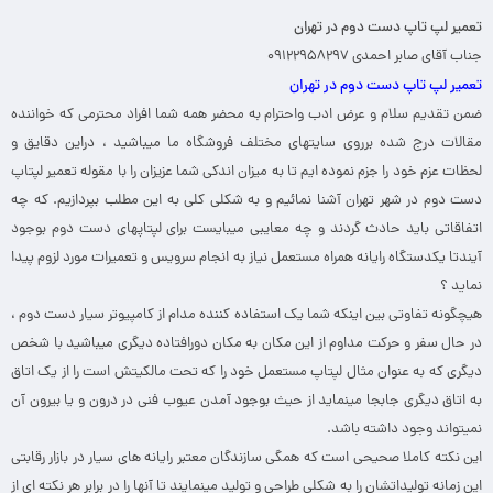
تعمیر لپ تاپ دست دوم در تهران
جناب آقای صابر احمدی ۰۹۱۲۲۹۵۸۲۹۷
تعمیر لپ تاپ دست دوم در تهران
ضمن تقدیم سلام و عرض ادب واحترام به محضر همه شما افراد محترمی که خواننده
مقالات درج شده برروی سایتهای مختلف فروشگاه ما میباشید ، دراین دقایق و
لحظات عزم خود را جزم نموده ایم تا به میزان اندکی شما عزیزان را با مقوله تعمیر لپتاپ
دست دوم در شهر تهران آشنا نمائیم و به شکلی کلی به این مطلب بپردازیم. که چه
اتفاقاتی باید حادث گردند و چه معایبی میبایست برای لپتاپهای دست دوم بوجود
آیندتا یکدستگاه رایانه همراه مستعمل نیاز به انجام سرویس و تعمیرات مورد لزوم پیدا
نماید ؟
هیچگونه تفاوتی بین اینکه شما یک استفاده کننده مدام از کامپیوتر سیار دست دوم ،
در حال سفر و حرکت مداوم از این مکان به مکان دورافتاده دیگری میباشید با شخص
دیگری که به عنوان مثال لپتاپ مستعمل خود را که تحت مالکیتش است را از یک اتاق
به اتاق دیگری جابجا مینماید از حیث بوجود آمدن عیوب فنی در درون و یا بیرون آن
نمیتواند وجود داشته باشد.
این نکته کاملا صحیحی است که همگی سازندگان معتبر رایانه های سیار در بازار رقابتی
این زمانه تولیداتشان را به شکلی طراحی و تولید مینمایند تا آنها را در برابر هر نکته ای از