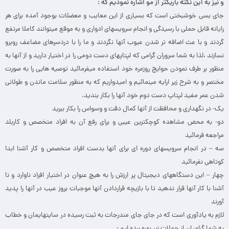
و نیز به این نکته باریکتر از مو اشاره نمودیم که :
جای بسی خوشبختی است که بسیاری از این معایب و معضلات بوجود آمده برای هر
رایانه قابل حملی با رسیدگی و انجام سرویسهای ادواری و به موقع میتوانند کاملا مرتفع
گردند و با عث اضافه تر شدن عیوب آنها نگردند و ما را با دردسرهای مضاعف روبرو
نسازند ،لذا به شما سروران گرامی که لپتاپهای دست دومی را در اختیار دارید و از آنها به
منظور بر طرف نمودن حوایج روزمره خود استفاده میفرمائید توصیه هایی را به صورت
مختصر و به شرح زیر ارایه مینمائیم و امیدواریم که به منظور سلامت ماندن و طولانی
شدن عمر مفید لپتاپ دست دوم خود آنها را بکار بندید.
یک- در نگهداری و محافظت از آنها کمال دقت و وسواس را بکار ببرید
دو- به محض مشاهده کوچکترین عیبی و برای رفع آن به افراد متخصص و کاربلد
مراجعه فرمائید
سه – در انجام سرویسهای دوره ای برای آنها بدست افراد متخصص و کار آشنا ابدا
کوتاهی نفرمائید
چهار – این دستگاههای دیجیتال پر ارزش را به هیچ عنوان در اختیار افراد ناوارد و نا
آشنا با کار آنها قرار ندهید تا با بازیچه قراردادن آنها موجبات بروز عیب در آنها را پدید
آورند
لازم به یادآوری است که در جای جای مندرجات به ثبت رسیده در سایتهایمان و خطاب
به شما گرامیان از جملات زیر بهره برده ایم :