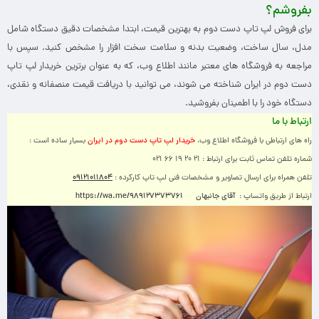
بفروشم؟
برای فروش لپ تاپ دست دوم به بهترین قیمت، ابتدا مشخصات دقیق دستگاه شامل
مدل، سال ساخت، وضعیت بدنه و سلامت سخت افزار را مشخص کنید. سپس با
مراجعه به فروشگاه های معتبر مانند اطلاع وب، که به عنوان برترین خریدار لپ تاپ
دست دوم در ایران شناخته می شوند، می توانید با دریافت قیمت منصفانه و نقدی،
دستگاه خود را با اطمینان بفروشید.
ارتباط با ما
خریدار لپ تاپ دست دوم در ایران
راه های ارتباطی با فروشگاه اطلاع وب،
بسیار ساده است :
شماره تلفن تماس ثابت برای ارتباط : ۲۱ ۲۰ ۱۹ ۶۶ ۰۲۱
۰۹۱۲۱۰۱۱۸۰۴
تلفن همراه برای ارسال تصاویر و مشخصات فنی لپ تاپ کارکرده :
آقای جانبهان
https://wa.me/989127373761
ارتباط از طریق واتساپ :