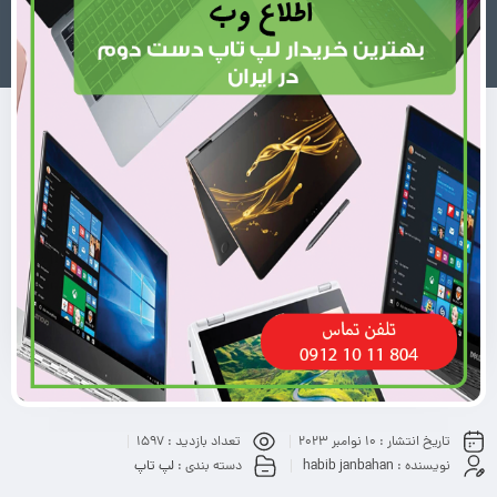
تاریخ انتشار :
10 نوامبر 2023
تعداد بازدید :
1597
نویسنده :
habib janbahan
دسته بندی :
لپ تاپ