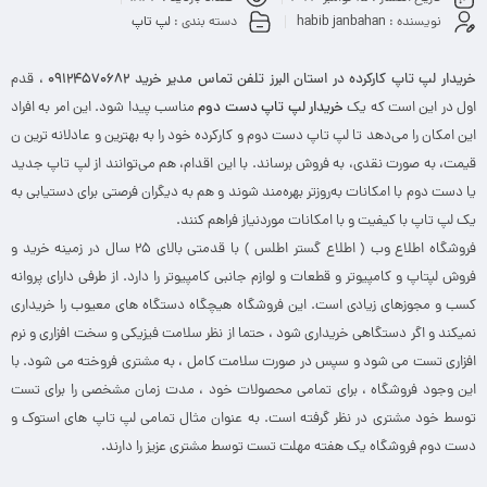
نویسنده :
habib janbahan
دسته بندی :
لپ تاپ
خریدار لپ تاپ کارکرده در استان البرز تلفن تماس مدیر خرید ۰۹۱۲۴۵۷۰۶۸۲
، قدم
اول در این است که یک
خریدار لپ تاپ دست دوم
مناسب پیدا شود. این امر به افراد
این امکان را می‌دهد تا لپ تاپ دست دوم و کارکرده خود را به بهترین و عادلانه ترین ن
قیمت، به صورت نقدی، به فروش برساند. با این اقدام، هم می‌توانند از لپ تاپ جدید
یا دست دوم با امکانات به‌روزتر بهره‌مند شوند و هم به دیگران فرصتی برای دستیابی به
یک لپ تاپ با کیفیت و با امکانات موردنیاز فراهم کنند.
فروشگاه اطلاع وب ( اطلاع گستر اطلس ) با قدمتی بالای ۲۵ سال در زمینه خرید و
فروش لپتاپ و کامپیوتر و قطعات و لوازم جانبی کامپیوتر را دارد. از طرفی دارای پروانه
کسب و مجوزهای زیادی است. این فروشگاه هیچگاه دستگاه های معیوب را خریداری
نمیکند و اگر دستگاهی خریداری شود ، حتما از نظر سلامت فیزیکی و سخت افزاری و نرم
افزاری تست می شود و سپس در صورت سلامت کامل ، به مشتری فروخته می شود. با
این وجود فروشگاه ، برای تمامی محصولات خود ، مدت زمان مشخصی را برای تست
توسط خود مشتری در نظر گرفته است. به عنوان مثال تمامی لپ تاپ های استوک و
دست دوم فروشگاه یک هفته مهلت تست توسط مشتری عزیز را دارند.