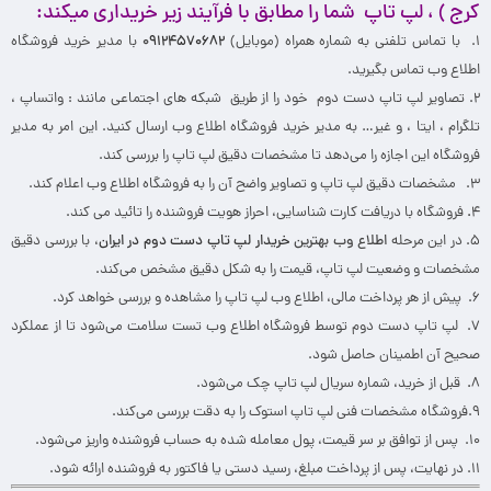
کرج )
،
لپ تاپ
شما را مطابق با فرآیند زیر خریداری میکند:
۱. با تماس تلفنی به شماره همراه (موبایل)
۹۱۲۴۵۷۰۶۸۲
۰
با مدیر خرید فروشگاه
اطلاع وب تماس بگیرید.
۲. تصاویر لپ تاپ دست دوم خود را از طریق شبکه های اجتماعی مانند : واتساپ ،
تلگرام ، ایتا ، و غیر… به مدیر خرید فروشگاه اطلاع وب ارسال کنید. این امر به مدیر
فروشگاه این اجازه را می‌دهد تا مشخصات دقیق لپ تاپ را بررسی کند.
۳. مشخصات دقیق لپ تاپ و تصاویر واضح آن را به فروشگاه اطلاع وب اعلام کند.
۴
.
فروشگاه با دریافت کارت شناسایی، احراز هویت فروشنده را تائید می کند.
۵. در این مرحله
اطلاع وب بهترین
خریدار لپ تاپ دست دوم در ایران
، با بررسی دقیق
مشخصات و وضعیت لپ تاپ، قیمت را به شکل دقیق مشخص می‌کند.
۶. پیش از هر پرداخت مالی، اطلاع وب لپ تاپ را مشاهده و بررسی خواهد کرد.
۷. لپ تاپ دست دوم توسط فروشگاه اطلاع وب تست سلامت می‌شود تا از عملکرد
صحیح آن اطمینان حاصل شود.
۸
.
قبل از خرید، شماره سریال لپ تاپ چک می‌شود.
۹.فروشگاه مشخصات فنی لپ تاپ استوک را به دقت بررسی می‌کند.
۱۰. پس از توافق بر سر قیمت، پول معامله شده به حساب فروشنده واریز می‌شود.
۱۱. در نهایت، پس از پرداخت مبلغ، رسید دستی یا فاکتور به فروشنده ارائه ‌شود.