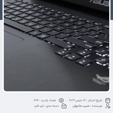
تاریخ انتشار :
17 مارس 2019
تعداد بازدید :
672
نویسنده :
حبیب جانبهان
دسته بندی :
لپ تاپ