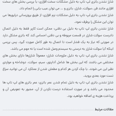
شارژ نشدن باتری لپ تاپ به دلیل مشکلات سخت افزاری: با بررسی بخش های سخت
افزاری مانند فن ،سوکت، شارژر، باتری و … می توان عیب یابی را انجام داد.
شارژ نشدن باتری لپ تاپ به دلیل مشکلات نرم افزاری: از طریق بروزرسانی درایورها می
توان این مشکل را برطرف نمود.
شارژ نشدن باتری لپ تاپ به دلیل بی دقتی: ممکن است کاربر فقط به دلیل اتصال
نادرست سوکت شارژر در قسمت مربوطه و بی دقتی احساس کند که باتری مشکل دارد
در صورتی که نیاز به یک فشار است تا اتصال به طور کامل صورت گیرد. پس بررسی
اینکه آیا سوکت شارژر به درستی به سیستم وصل شده است یا نه مهم می باشد.
شارژ نشدن باتری لپ تاپ به دلیل ملزومات شارژر: معمولاً شارژرها دارای بخش های
مختلفی می باشند که این بخش ها شامل آداپتور، سیم، سوکت، دوشاخه و مواردی
نظیر این می شوند. با چک کردن هر کدام و مطمئن شدن از عملکرد آن می توانید سراغ
تست مورد بعدی بروید.
شارژ نشدن باتری لپ تاپ به دلیل تمام شدن عمر باتری: عمر باتری های لپ تاپ ها
محدود می باشد و در صورت استفاده درست نکردن از آن، مجبور به تعویض آن و
پرداخت هزینه ی اضافه خواهید بود.
مقالات مرتبط