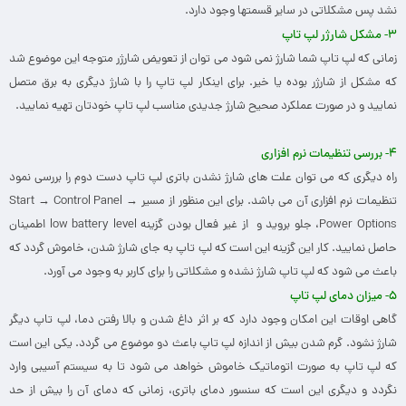
نشد پس مشکلاتی در سایر قسمتها وجود دارد.
۳- مشکل شارژر لپ تاپ
زمانی که لپ تاپ شما شارژ نمی شود می توان از تعویض شارژر متوجه این موضوع شد
که مشکل از شارژر بوده یا خیر. برای اینکار لپ تاپ را با شارژ دیگری به برق متصل
نمایید و در صورت عملکرد صحیح شارژ جدیدی مناسب لپ تاپ خودتان تهیه نمایید.
۴- بررسی تنظیمات نرم افزاری
راه دیگری که می توان علت های شارژ نشدن باتری لپ تاپ دست دوم را بررسی نمود
تنظیمات نرم افزاری آن می باشد. برای این منظور از مسیر Start → Control Panel →
Power Options، جلو بروید و از غیر فعال بودن گزینه low battery level اطمینان
حاصل نمایید. کار این گزینه این است که لپ تاپ به جای شارژ شدن، خاموش گردد که
باعث می شود که لپ تاپ شارژ نشده و مشکلاتی را برای کاربر به وجود می آورد.
۵- میزان دمای لپ تاپ
گاهی اوقات این امکان وجود دارد که بر اثر داغ شدن و بالا رفتن دما، لپ تاپ دیگر
شارژ نشود. گرم شدن بیش از اندازه لپ تاپ باعث دو موضوع می گردد. یکی این است
که لپ تاپ به صورت اتوماتیک خاموش خواهد می شود تا به سیستم آسیبی وارد
نگردد و دیگری این است که سنسور دمای باتری، زمانی که دمای آن را بیش از حد