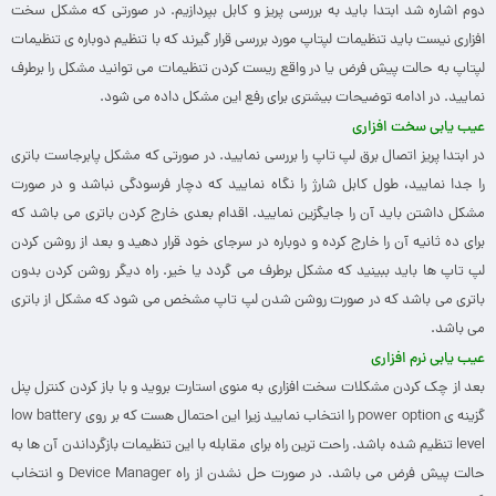
دوم اشاره شد ابتدا باید به بررسی پریز و کابل بپردازیم. در صورتی که مشکل سخت
افزاری نیست باید تنظیمات لپتاپ مورد بررسی قرار گیرند که با تنظیم دوباره ی تنظیمات
لپتاپ به حالت پیش فرض یا در واقع ریست کردن تنظیمات می توانید مشکل را برطرف
نمایید. در ادامه توضیحات بیشتری برای رفع این مشکل داده می شود.
عیب یابی سخت افزاری
در ابتدا پریز اتصال برق لپ تاپ را بررسی نمایید. در صورتی که مشکل پابرجاست باتری
را جدا نمایید، طول کابل شارژ را نگاه نمایید که دچار فرسودگی نباشد و در صورت
مشکل داشتن باید آن را جایگزین نمایید. اقدام بعدی خارج کردن باتری می باشد که
برای ده ثانیه آن را خارج کرده و دوباره در سرجای خود قرار دهید و بعد از روشن کردن
لپ تاپ ها باید ببینید که مشکل برطرف می گردد یا خیر. راه دیگر روشن کردن بدون
باتری می باشد که در صورت روشن شدن لپ تاپ مشخص می شود که مشکل از باتری
می باشد.
عیب یابی نرم افزاری
بعد از چک کردن مشکلات سخت افزاری به منوی استارت بروید و با باز کردن کنترل پنل
گزینه ی power option را انتخاب نمایید زیرا این احتمال هست که بر روی low battery
level تنظیم شده باشد. راحت ترین راه برای مقابله با این تنظیمات بازگرداندن آن ها به
حالت پیش فرض می باشد. در صورت حل نشدن از راه Device Manager و انتخاب