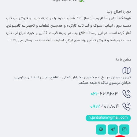
درباره اطلاع وب
فروشگاه آنلاین اطلاع وب از سال 83 فعالیت خود را در زمینه خرید و فروش لپ تاپ
دست دوم ، لپتاپ استوک و لب تاب کارکرده و همچنین قطعات و تجهیزات کامپیوتری
آغاز کرده است. در این راستا ،‌اطلاع وب در زمینه قیمت گذاری و خرید انواع لپ تاپ
دست دوم شما و فروش تمامی برند های لپتاپ استوک ، آماده خدمت رسانی می باشد.
تماس با ما
تهران ، میدان حر ، خ امام خمینی ، خیابان کمالی ، تقاطع خیابان اسکندری جنوبی و
خیابان مرتضوی پلاک 8 طبقه همکف
021-
66192021
0912
-1011804
h.janbahan@gmail.com