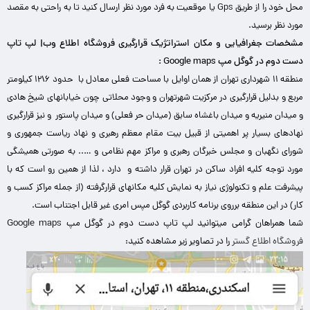
محل خود را از طریق Gps یا موقعیت به فرد مورد نظر ارسال کنید تا به راحتی به مقصد
مورد نظر برسید.
مشخصات جغرافیایی و مکان استراتژیک قرارگیری فروشگاه اطلاع وب| لپ تاپ
دست دوم در گوگل مپ Google maps :
منطقه ۱۱ شهرداری تهران از همان اوایل با مساحت فعلی معادل با حدود ۶\۱۲ کیلومتر
مربع و بدلیل قرارگیری در مرکزیت شهرتهران و وجود محلاتی چون خیابانهای شیخ هادی
و میدان منیریه و میدان باغشاه سابق (میدان حر فعلی) و میدان پاستور و نیز قرارگیری
نهادهای بسیار پر اهمیتی از قبیل بیت مقام معظم رهبری و نهاد ریاست جمهوری و
شورای نگهبان و مجلس خبرگان رهبری و مراکز مهم نظامی و ….. به صورتی همیشگی
مورد توجه کلیه افراد ساکن در تهران قرار داشته و دارد ، لذا از همین رو است که با
پیشرفت علم و تکنولوژی نیاز به نمایش کلیه مکانهای قرارگرفته (از جمله مراکز کسب و
کار) در این منطقه برروی برنامه کاربردی گوگل مپس امری غیر قابل اجتناب است.
شما همراهان گرامی میتوانید لپ تاپ دست دوم در گوگل مپ Google maps
فروشگاه اطلاع گستر
را در تصاویر زیر مشاهده کنید: