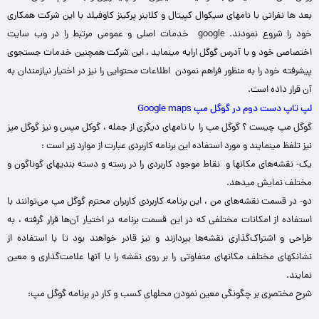
بعد ها نفراتی با نامهای سیکوال کپیتال و کلاینر پرکینز کاوفیلد با این شرکت همکاری
خود را شروع نمودند.
google خدمات اصلی و عمومی مرتبط را در وب سایت
اختصاصی خود و با آدرس گوگل ارایه مینماید ، این شرکت همچنین خدمات جستجوی
پیشرفته خود را به منظور فراهم نمودن اطلاعات محتوایی را نیز در اختیار نیازمندان به
آن قرار داده است.
لپ تاپ دست دوم در گوگل مپ Google maps
گوگل مپ چیست ؟ گوگل مپ را با نامهای دیگری از جمله ، گوکل مپس و نیز گوگل مپز
نیز تلفظ مینمایند و مورد استفاده این برنامه کاربردی عبارت از موارد زیر است :
یک- نقشه‌های مکانها و نقاط موجود کاربردی را در رسته و دسته بندیهای گوناگون و
مختلف نمایش ‌میدهد.
دو- در قسمت نقشه‌های من ، این برنامه کاربردی کاربران محترم گوگل مپ می‌توانند با
استفاده از امکانات مختلفی که در این قسمت برنامه در اختیار آن‌ها قرار گرفته ، به
طراحی و اشتراک‌گذاری نقشه‌ها بپردازند و نیز قادر خواهند بود تا با استفاده از
نشانکهای مختلف مکانهای متفاوتی را بر روی نقشه را با آنها علامت‌گذاری و معین
نمایند.
شرح مختصری بر چگونگی معین نمودن محلهای کسب و کار در برنامه گوگل مپ: