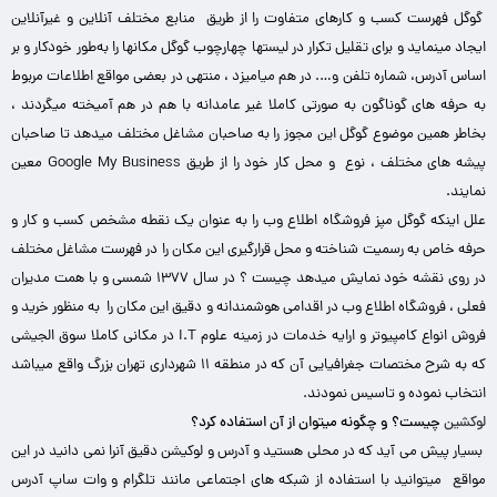
گوگل فهرست کسب و کارهای متفاوت را از طریق منابع مختلف آنلاین و غیرآنلاین
ایجاد مینماید و برای تقلیل تکرار در لیستها چهارچوب گوگل مکانها را به‌طور خودکار و بر
اساس آدرس، شماره تلفن و…. در هم میامیزد ، منتهی در بعضی مواقع اطلاعات مربوط
به حرفه های گوناگون به‌ صورتی کاملا غیر عامدانه با هم در هم آمیخته میگردند ،
بخاطر همین موضوع گوگل این مجوز را به صاحبان مشاغل مختلف میدهد تا صاحبان
پیشه های مختلف ، نوع و محل کار خود را از طریق Google My Business معین
نمایند.
علل اینکه گوگل مپز فروشگاه اطلاع وب را به عنوان یک نقطه مشخص کسب و کار و
حرفه خاص به رسمیت شناخته و محل قرارگیری این مکان را در فهرست مشاغل مختلف
در روی نقشه خود نمایش میدهد چیست ؟
در سال ۱۳۷۷ شمسی و با همت مدیران
فعلی ، فروشگاه اطلاع وب در اقدامی هوشمندانه و دقیق این مکان را به منظور خرید و
فروش انواع کامپیوتر و ارایه خدمات در زمینه علوم I.T در مکانی کاملا سوق الجیشی
که به شرح مختصات جغرافیایی آن که در منطقه ۱۱ شهرداری تهران بزرگ واقع میباشد
انتخاب نموده و تاسیس نمودند.
لوکشین
چیست؟ و چگونه میتوان از آن استفاده کرد؟
بسیار پیش می آید که در محلی هستید و آدرس و لوکیشن دقیق آنرا نمی دانید در این
مواقع میتوانید با استفاده از شبکه های اجتماعی مانند تلگرام و وات ساپ آدرس