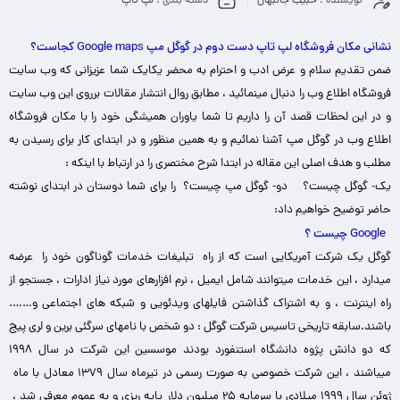
نویسنده :
حبیب جانبهان
دسته بندی :
لپ تاپ
نشانی مکان فروشگاه لپ تاپ دست دوم در گوگل مپ Google maps کجاست؟
ضمن تقدیم سلام و عرض ادب و احترام به محضر یکایک شما عزیزانی که وب سایت
فروشگاه اطلاع وب را دنبال مینمائید ، مطابق روال انتشار مقالات برروی این وب سایت
و در این لحظات قصد آن را داریم تا شما یاوران همیشگی خود را با مکان فروشگاه
اطلاع وب در گوگل مپ آشنا نمائیم و به همین منظور و در ابتدای کار برای رسیدن به
مطلب و هدف اصلی این مقاله در ابتدا شرح مختصری را در ارتباط با اینکه :
یک- گوگل چیست؟ دو- گوگل مپ چیست؟ را برای شما دوستان در ابتدای نوشته
حاضر توضیح خواهیم داد:
Google چیست ؟
گوگل یک شرکت آمریکایی است که از راه تبلیغات خدمات گوناگون خود را عرضه
میدارد ، این خدمات میتوانند شامل ایمیل ، نرم افزارهای مورد نیاز ادارات ، جستجو از
راه اینترنت ، و به اشتراک گذاشتن فایلهای ویدئویی و شبکه های اجتماعی و…….
باشند.
سابقه تاریخی تاسیس شرکت گوگل : دو شخص با نامهای سرگئی برین و لری پیج
که دو دانش پژوه دانشگاه استنفورد بودند موسسین این شرکت در سال ۱۹۹۸
میباشند ، این شرکت خصوصی به صورت رسمی در تیرماه سال ۱۳۷۹ معادل با ماه
ژوئن سال ۱۹۹۹ میلادی با سرمایه ۲۵ میلیون دلار پایه ریزی و به عموم معرفی شد ،