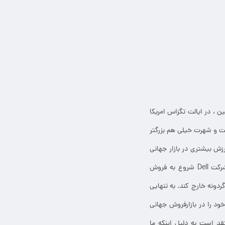
، در ایالت تگزاس امریکا
کت دل به لحاظ محبوبیت و شهرت خیلی هم بزرگتر
زش بیشتری در بازار جهانی
به دست آورده است. شرکت دل توسط شخصی به نام ” مایکل دل ” تاسیس شده است. در سال ۱۹۹۶ شرکت Dell شروع به فروش
 سایت خود کرد. در سال ۱۹۹۹ شرکت دل توانست بزرگترین رقیب خود شرکتHP را از گردونه خارج کند. به تنهایی
ود را در بازارفروش جهانی
د است به دلیل اینکه ما