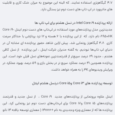
۴.۷ گیگاهرتزی استفاده نمایند. که البته این موضوع به میزان خنک‌ کاری و قابلیت‌
های مادربورد در لپ تاپ های دست دوم نیز بستگی دارد.
ارائه پردازنده
Intel Core i9
در نسل هشتم برای لپ تاپ ها
جدیدترین مدل پردازنده‌های مورد استفاده در لپ‌تاپ های دست دوم اینتل Core i9-
8950HK نام دارد. که از این پردازنده با ۶ هسته‌ و ۱۲ ترد پردازشی با حداکثر سرعت
کاری ۴.۸ گیگاهرتز رونمایی شد. پیش ازاین شاهد حضور پردازننده ای مشابه آن در
دنیای لپ‌ تاپ‌ها نبودیم. به گفته ‌مدیران شرکت اینتل ، این پردازنده‌ از نسل کافی
هشتم ، حدود ۲۹ درصد سریع‌تر از قدرتمندترین نمونه‌های نسل قبلی خود است. این
پردازنده‌ همچنین ۴۱ درصد عملکرد سریع ‌تر در بخش بازی و ۵۹ درصد بهبود عملکرد در
ویرایش ویدیو‌های ۴K را به همراه خواهد داشت.
توسعه پردازنده های
Core i3
و
Core i5
درنسل هشتم اینتل
اینتل علاوه بررونمایی از پردازنده‌های جدید Core i9 ، از نسل جدید و قدرتمند
پردازنده‌‌های Core i5 وCore i7 برای لپ‌تاپ‌های دست دوم نیز رونمایی کرد. این
پردازنده ها که از معماری ویژه وجدیدی به نام ++۱۴nm ( معماری توسعه یافته ۱۴ نانو