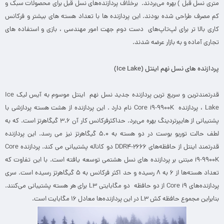
متری نسل قبل ) بهره می‌بردند. برخلاف پردازنده‌های نسل قبل برای محصولات سبک و
کم‌‌ مصرف طراحی شده‌ بودند. این پردازنده ها با تعداد هسته‌ های بیشتر و فرکانس
کاری بالا تر برای لپ‌تاپ‌های دست دوم جهت امور مهندسی ، بازی و استفاده های
تجاری آماده و به بازار عرضه شدند.
پردازنده های نسل نهم اینتل (
Ice Lake
)
قدرتمندترین و سریع ‌ترین پردازنده‌ جدید نسل نهم اینتل موسوم به آیس لیک Ice
Lake ، پردازنده Core i9-9900K نام دارد . این پردازنده از هشت هسته‌ پردازشی با
پشتیبانی از هایپرتردینگ بهره می‌برد. حداکثرفرکانس کار آن ۳.۶ گیگاهرتز است. که به‌
لطف حالت توربو بوست در دو هسته به ۵.۰ گیگاهرتز نیز می ‌رسد. این پردازنده‌
قدرتمند اینتل از حافظه‌های DDR4-2666 دو کاناله پشتیبانی می‌ کند. پردازنده‌ Core
i9-9900K مبتنی بر پردازنده‌ های نسل هشتمی توسعه یافته است. با این تفاوت که
تعداد هسته‌ها از ۶ به ۸ رسیده و حد اکثر فرکانس به ۵ گیگاهرتز رسیده است. سری
پردازنده‌های Core i9 از دو حافظه‌ دو مگابایتی L3 برای هر هسته پشتیبانی می‌کنند.
بنابراین مجموع حافظه‌ کش L3‌ در این پردازنده‌ها معادل ۱۶ مگابایت است.