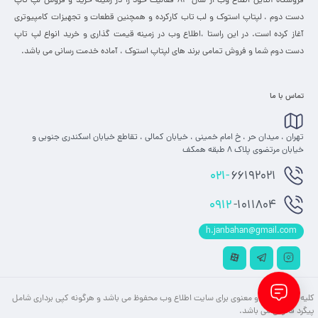
فروشگاه آنلاین اطلاع وب از سال 83 فعالیت خود را در زمینه خرید و فروش لپ تاپ
دست دوم ، لپتاپ استوک و لب تاب کارکرده و همچنین قطعات و تجهیزات کامپیوتری
آغاز کرده است. در این راستا ،‌اطلاع وب در زمینه قیمت گذاری و خرید انواع لپ تاپ
دست دوم شما و فروش تمامی برند های لپتاپ استوک ، آماده خدمت رسانی می باشد.
تماس با ما
تهران ، میدان حر ، خ امام خمینی ، خیابان کمالی ، تقاطع خیابان اسکندری جنوبی و
خیابان مرتضوی پلاک 8 طبقه همکف
021-
66192021
0912
-1011804
h.janbahan@gmail.com
کلیه حقوق مادی و معنوی برای سایت اطلاع وب محفوظ می باشد و هرگونه کپی برداری شامل
پیگرد قانونی می باشد.