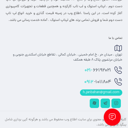
دست دوم ، لپتاپ استوک و لب تاب کارکرده و همچنین قطعات و تجهیزات کامپیوتری
آغاز کرده است. در این راستا ،‌اطلاع وب در زمینه قیمت گذاری و خرید انواع لپ تاپ
دست دوم شما و فروش تمامی برند های لپتاپ استوک ، آماده خدمت رسانی می باشد.
تماس با ما
تهران ، میدان حر ، خ امام خمینی ، خیابان کمالی ، تقاطع خیابان اسکندری جنوبی و
خیابان مرتضوی پلاک 8 طبقه همکف
021-
66192021
0912
-1011804
h.janbahan@gmail.com
کلیه حقوق مادی و معنوی برای سایت اطلاع وب محفوظ می باشد و هرگونه کپی برداری شامل
پیگرد قانونی می باشد.