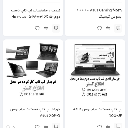
Asus Gaming fx53v ⭐⭐⭐⭐⭐
قیمت و مشخصات لپ تاپ دست
ایسوس گیمینگ
دوم Hp victus 15-FA0031DX i5-
12450H
لپ تاپ دست دوم ایسوس Asus
خریدار لپ تاپ دست دوم ایسوس
Asus X540S
N550JK
5