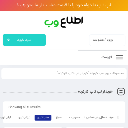
لپ تاپ دلخواه خود را با قیمت مناسب از ما بخواهید!
0
ورود / عضویت
سبد خرید
فهرست
محصولات برچسب خورده “خریدار لپ تاپ کارکرده”
خریدار لپ تاپ کارکرده
Showing all 11 results
محبوبیت
امتیاز
جدیدترین
ارزان ترین
گران ترین