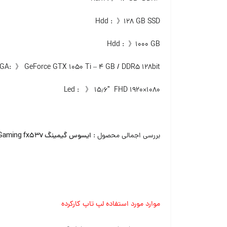
Hdd : 》۱۲۸ GB SSD
Hdd : 》۱۰۰۰ GB
GA: 》 GeForce GTX 1050 Ti – 4 GB / DDR5 128bit
Led : 》 ۱۵٫۶″ FHD 1920×۱۰۸۰
بررسی اجمالی محصول :
ایسوس گیمینگ laptop Asus Gaming fx53v
موارد مورد استفاده لپ تاپ کارکرده