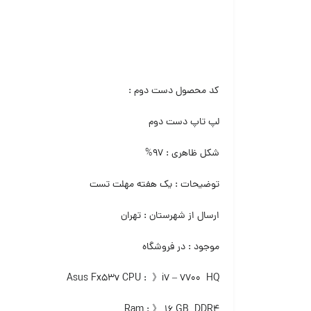
کد محصول دست دوم :
لپ تاپ دست دوم‌
شکل ظاهری : ۹۷%
توضیحات : یک هفته مهلت تست
ارسال از شهرستان : تهران
موجود : در فروشگاه
Asus Fx53v CPU : 》i7 – 7700 HQ
Ram : 》 ۱۶ GB DDR4