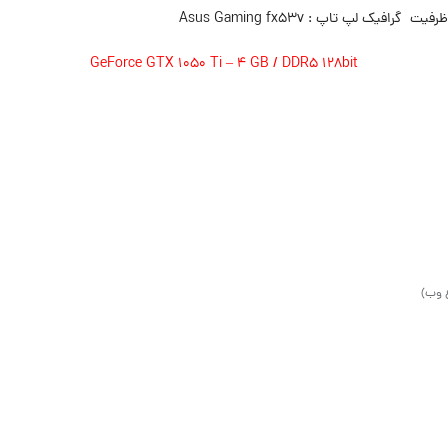
GeForce GTX 1050 Ti – 4 GB / DDR5 128bit
ع وب)