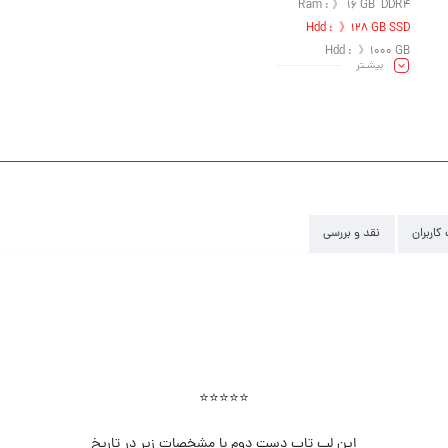
Ram : 》 16 GB DDR4
Hdd : 》128 GB SSD
Hdd : 》1000 GB
بیشـتر
VGA: 》 GeForce GTX 1050 Ti – 4 GB / DDR5 128bit
Led : 》 15.6″ FHD 1920×1080
کاربران
نقد و بررسی
⭐⭐⭐⭐⭐
این لپ تاپ دست دوم با مشخصات زیر در تاریخ