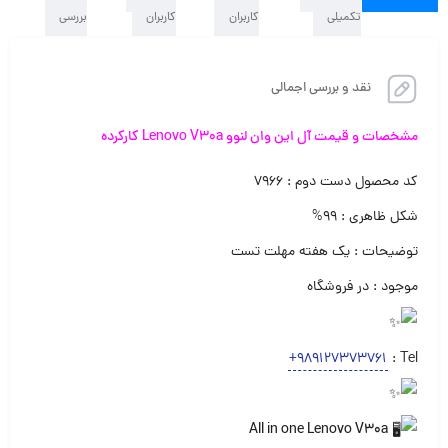
تکمیلی
کاربران
کاربران
بررسی
نقد و بررسی اجمالی
مشخصات و قیمت آل این وان لنوو Lenovo V30a کارکرده
کد محصول دست دوم : ۷۹۶۶
شکل ظاهری : ۹۹%
توضیحات : یک هفته مهلت تست
موجود : در فروشگاه
+989127373761
Tel :
All in one Lenovo V30a