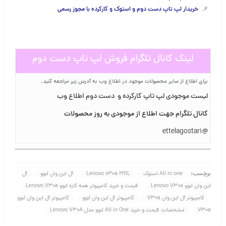
خریدار لپ تاپ دست دوم و استوک و کارکرده با مجوز رسم
ی
لینک کانال
تلگرام فروش
لپ تاپ دست دوم
برای اطلاع از سایر محصولات موجود در اطلاع وب به آدرس زیر مراجعه کنید.
لیست موجودی لپ تاپ کارکرده و دست دوم اطلاع وب
کانال تلگرام جهت اطلاع از موجودی به روز محصولات
@ettelagostar1
برچسب:
All in one استوک
Lenovo v30a 22IIL
آل این وان لنوو
آل
این وان لنوو Lenovo V30a
قیمت و خرید کامپیوتر همه کاره لنوو Lenovo V30a
کامپیوتر آل این وان V30a
کامپیوتر آل این وان لنوو
کامپیوتر آل این وان لنوو
V30a
مشخصات، قیمت و خرید All in One لنوو مدل Lenovo V30A