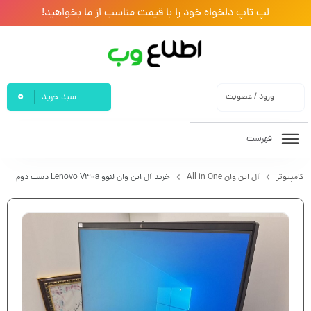
لپ تاپ دلخواه خود را با قیمت مناسب از ما بخواهید!
0
ورود / عضویت
سبد خرید
فهرست
کامپیوتر
آل این وان All in One
خرید آل این وان لنوو Lenovo V30a دست دوم