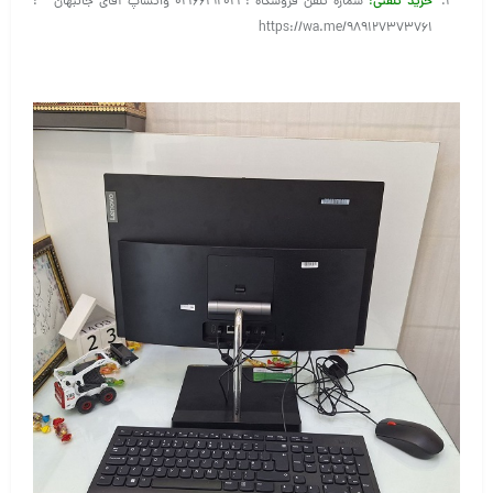
خرید تلفنی
:
شماره تلفن فروشگاه : ۰۲۱۶۶۱۹۲۰۲۱ واتساپ آقای جانبهان :
https://wa.me/989127373761