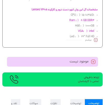
مشخصات آل این وان لنوو دست دوم و کارکرده Lenovo V30a
CPU : 》i5-1035G1
Ram : 》 8 GB DDR4
Hdd : 》1000GB
VGA: 》intel
Led : 》 22″ Full HD
بیشـتر
موجود نیست
ارتباط با فروش
تماس با کارشناسان
توضیحات
توضیحات
نظرات
سوالات
نقد و