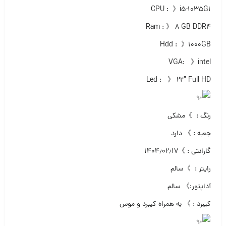
CPU : 》i5-1035G1
Ram : 》 ۸ GB DDR4
Hdd : 》۱۰۰۰GB
VGA: 》intel
Led : 》 ۲۲″ Full HD
رنگ : 》مشکی
جعبه : 》 دارد
گارانتی : 》۱۴۰۴٫۰۲٫۱۷
رایتر : 》سالم
آداپتور:》 سالم
کیبرد : 》 به همراه کیبرد و موس