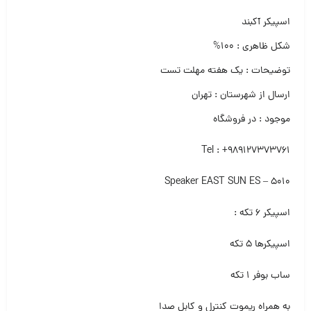
اسپیکر آکبند
شکل ظاهری : ۱۰۰%
توضیحات : یک هفته مهلت تست
ارسال از شهرستان : تهران
موجود : در فروشگاه
Tel : +989127373761
Speaker EAST SUN ES – 5010
اسپیکر ۶ تکه :
اسپیکرها ۵ تکه
ساب بوفر ۱ تکه
به همراه ریموت کنترل و کابل صدا