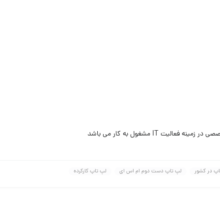
یت IT مشغول به کار می باشد
اپ در کشور
لپ تاپ دست دوم ام اس ای
لپ تاپ کارکرده