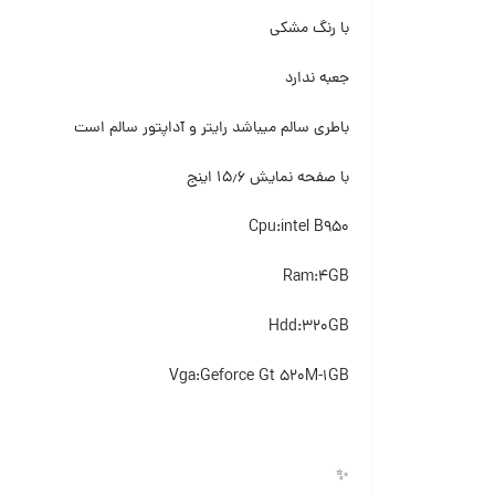
با رنگ مشکی
جعبه ندارد
باطری سالم میباشد رایتر و آداپتور سالم است
با صفحه نمایش ۱۵٫۶ اینج
Cpu:intel B950
Ram:4GB
Hdd:320GB
Vga:Geforce Gt 520M-1GB
✨