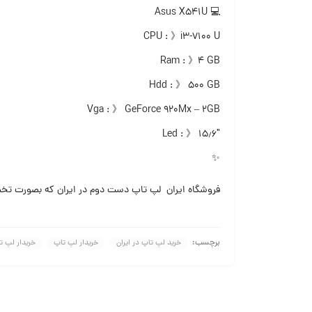
💻 Asus X541U
CPU : 》i3-7100 U
Ram : 》۴ GB
Hdd : 》 ۵۰۰ GB
Vga : 》 GeForce 920Mx – 2GB
Led : 》 ۱۵٫۶″
✨
فروشگاه ایران لپ تاپ دست دوم در ایران که بصورت تخصصی در زمینه فعال
برچسب:
خرید لپ تاپ در ایران
خریدار لپ تاپ
خریدار لپ ت