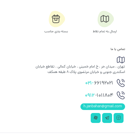
ارسال به تمام نقاط
بسته بندی مناسب
تماس با ما
تهران ، میدان حر ، خ امام خمینی ، خیابان کمالی ، تقاطع خیابان
اسکندری جنوبی و خیابان مرتضوی پلاک 8 طبقه همکف
021-
66192021
0912
-1011804
h.janbahan@gmail.com