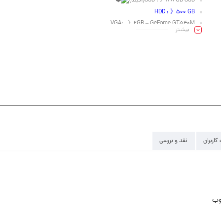
SSD : 》128 GB SSD(آکبند)
HDD : 》500 GB
VGA: 》2GB – GeForce GT540M
بیشـتر
Led : 》 15.6″
کاربران
نقد و بررسی
وب