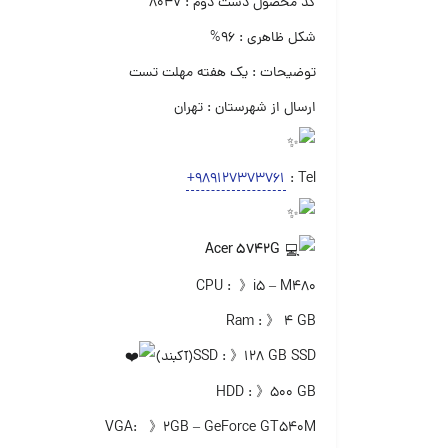
کد محصول دست دوم : ۸۰۴۷
شکل ظاهری : ۹۶%
توضیحات : یک هفته مهلت تست
ارسال از شهرستان : تهران
+989127373761
Tel :
Acer 5742G
CPU : 》i5 – M480
Ram : 》 ۴ GB
SSD : 》۱۲۸ GB SSD(آکبند)
HDD : 》۵۰۰ GB
VGA: 》۲GB – GeForce GT540M