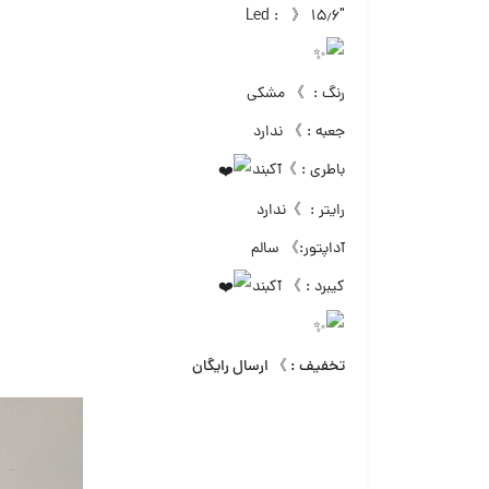
Led : 》 ۱۵٫۶″
رنگ : 》 مشکی
جعبه : 》 ندارد
باطری : 》آکبند
رایتر : 》ندارد
آداپتور:》 سالم
کیبرد : 》 آکبند
تخفیف : 》 ارسال رایگان