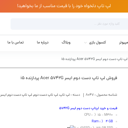
لپ تاپ دلخواه خود را با قیمت مناسب از ما بخواهید!
پیوتر
کنسول بازی
وبلاگ
درباره ما
تماس با ما
پ دست دوم ایسر Acer 5742G پردازنده i5
فروش لپ تاپ دست دوم ایسر Acer 5742G پردازنده i5
شناسه محصول :
8047
دسته :
لپ تاپ
,
لپ تاپ دست دوم
,
لپ تاپ دست دوم ایسر
قیمت و خرید لپتاپ دست دوم ایسر 5742G
CPU : 》i5 – M480
Ram : 》 4 GB