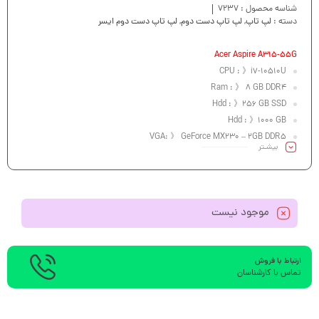
شناسه محصول :
7237
دسته :
لپ تاپ
,
لپ تاپ دست دوم
,
لپ تاپ دست دوم ایسر
Acer Aspire A315-55G
CPU : 》i7-10510U
Ram : 》 8 GB DDR4
Hdd : 》256 GB SSD
Hdd : 》1000 GB
VGA: 》 GeForce MX230 – 2GB DDR5
بیشـتر
Led : 》 15.6″FHD
موجود نیست
ارتباط با فروش
تماس با کارشناسان