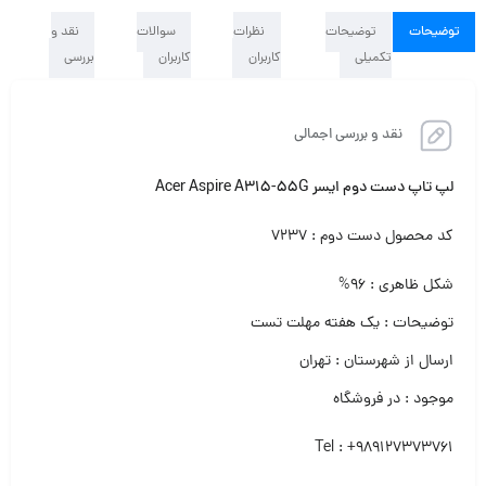
توضیحات
توضیحات
نظرات
سوالات
نقد و
تکمیلی
کاربران
کاربران
بررسی
نقد و بررسی اجمالی
لپ تاپ دست دوم ایسر Acer Aspire A315-55G
کد محصول دست دوم : ۷۲۳۷
شکل ظاهری : ۹۶%
توضیحات : یک هفته مهلت تست
ارسال از شهرستان : تهران
موجود : در فروشگاه
Tel : +989127373761