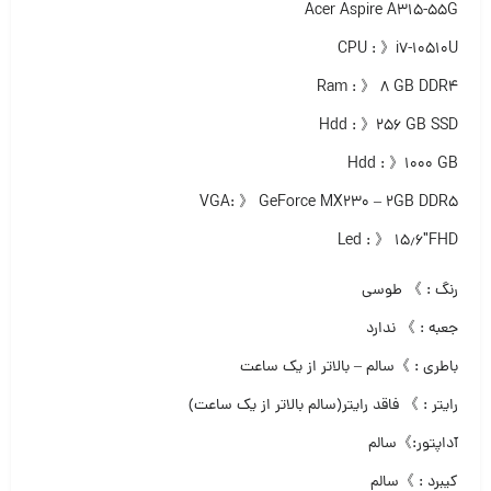
Acer Aspire A315-55G
CPU : 》i7-10510U
Ram : 》 ۸ GB DDR4
Hdd : 》۲۵۶ GB SSD
Hdd : 》۱۰۰۰ GB
VGA: 》 GeForce MX230 – 2GB DDR5
Led : 》 ۱۵٫۶″FHD
رنگ : 》 طوسی
جعبه : 》 ندارد
باطری : 》سالم – بالاتر از یک ساعت
رایتر : 》 فاقد رایتر(سالم بالاتر از یک ساعت)
آداپتور:》سالم
کیبرد : 》سالم