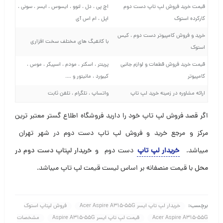
قیمت خرید فروش لپ تاپ دست دوم
اچ پی ، دل ، لنوو ، ایسوس ، ایسر ، سونی ،
کارکرده استوک
اپل ، ام اس آی
خرید و فروش کامپیوتر دست دوم ، کیس
با کانفیگ های مختلف سخت افزاری
استوک
قیمت خرید فروش قطعات و لوازم جانبی
پرینتر ، اسکنر ، مودم ، اسپیکر ، موس ،
کامپیوتر
کیبورد ، مانیتور و ….
ارائه مشاوره در زمینه خرید لپ تاپ
واتساپ ، تلگرام ، تلفن ثابت
اگر قصد فروش لپ تاپ خود را دارید فروشگاه اطلاع گستر معتبر ترین
مرکز و مرجع خرید و فروش لپ تاپ دست دوم در شهر تهران
میباشد
.
خریدار لپ تاپ
دست دوم و
خریدار لپتاپ دست دوم در
محل
با قیمت منصفانه بر اساس لیست قیمت لپ تاپ میباشد.
برچسب:
خریدار لپ تاپ ایسر Acer Aspire A315-55G
فروش لپتاپ استوک
Acer Aspire A315-55G
قیمت لپ تاپ ایسر Aspire A315-55G
مشخصات