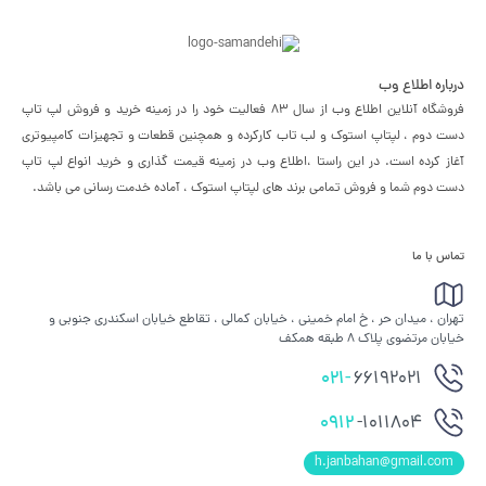
درباره اطلاع وب
فروشگاه آنلاین اطلاع وب از سال 83 فعالیت خود را در زمینه خرید و فروش لپ تاپ
دست دوم ، لپتاپ استوک و لب تاب کارکرده و همچنین قطعات و تجهیزات کامپیوتری
آغاز کرده است. در این راستا ،‌اطلاع وب در زمینه قیمت گذاری و خرید انواع لپ تاپ
دست دوم شما و فروش تمامی برند های لپتاپ استوک ، آماده خدمت رسانی می باشد.
تماس با ما
تهران ، میدان حر ، خ امام خمینی ، خیابان کمالی ، تقاطع خیابان اسکندری جنوبی و
خیابان مرتضوی پلاک 8 طبقه همکف
021-
66192021
0912
-1011804
h.janbahan@gmail.com