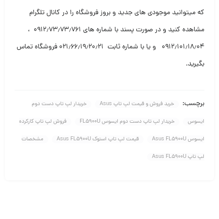
که میتوانید موجودی های جدید و بروز فروشگاه را در کانال تلگرام
مشاهده کنید و در صورت پسند با شماره های ۰۹۱۲٫۷۳٫۷۳٫۷۶۱ ،
۰۹۱۲٫۱۰۱٫۱۸٫۰۴ و یا با شماره ثابت ۰۲۱٫۶۶٫۱۹٫۲۰٫۲۱ فروشگاه تماس
بگیرید
.
برچسب:
خرید فروش و قیمت لپ تاپ Asus
خریدار لپ تاپ دست دوم
ایسوس
خریدار لپ تاپ دست دوم ایسوس FL5900U
فروش لپ تاپ کارکرده
ایسوس Asus FL5900U
قیمت لپ تاپ استوک Asus FL5900U
مشخصات
لپ تاپ Asus FL5900U