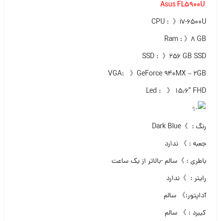
Asus FL5900U
CPU : 》i7-6500U
Ram : 》۸ GB
SSD : 》۲۵۶ GB SSD
VGA: 》GeForce 940MX – 2GB
Led : 》 ۱۵٫۶″ FHD
رنگ : 》Dark Blue
جعبه : 》 ندارد
باطری : 》سالم -بالاتر از یک ساعت
رایتر : 》ندارد
آداپتور:》 سالم
کیبرد : 》 سالم