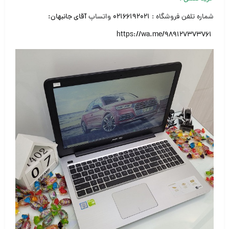
شماره تلفن فروشگاه :
۰۲۱۶۶۱۹۲۰۲۱
واتساپ
آقای جانبهان:
https://wa.me/989127373761