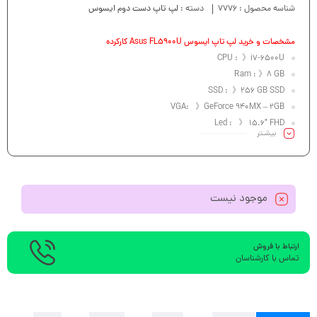
شناسه محصول :
7776
دسته :
لپ تاپ دست دوم ایسوس
مشخصات و خرید لپ تاپ ایسوس Asus FL5900U کارکرده
CPU : 》i7-6500U
Ram : 》8 GB
SSD : 》256 GB SSD
VGA: 》GeForce 940MX – 2GB
Led : 》 15.6″ FHD
بیشـتر
موجود نیست
ارتباط با فروش
تماس با کارشناسان