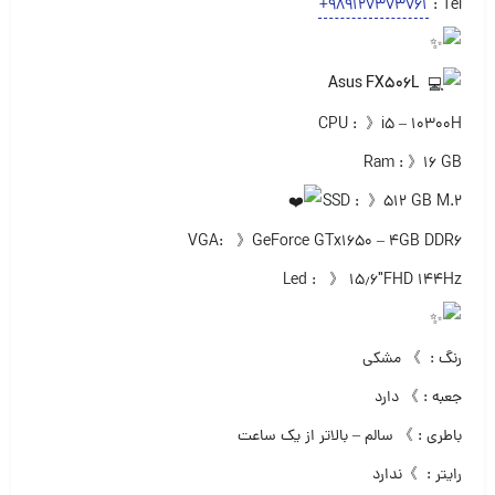
+989127373761
Tel :
Asus FX506L
CPU : 》i5 – 10300H
Ram : 》۱۶ GB
SSD : 》۵۱۲ GB M.2
VGA: 》GeForce GTx1650 – 4GB DDR6
Led : 》 ۱۵٫۶″FHD 144Hz
رنگ : 》 مشکی
جعبه : 》 دارد
باطری : 》 سالم – بالاتر از یک ساعت
رایتر : 》ندارد