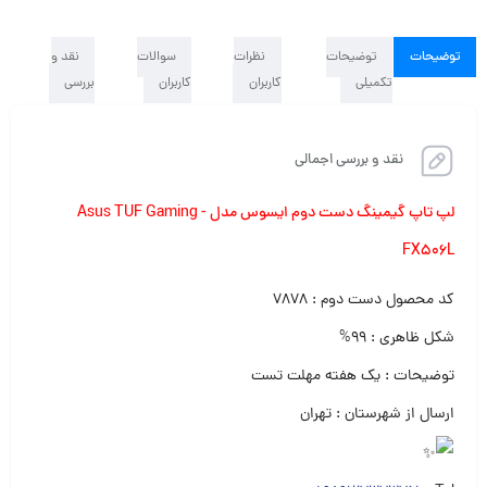
توضیحات
توضیحات
نظرات
سوالات
نقد و
تکمیلی
کاربران
کاربران
بررسی
نقد و بررسی اجمالی
لپ تاپ گیمینگ دست دوم ایسوس مدل Asus TUF Gaming -
FX506L
کد محصول دست دوم : ۷۸۷۸
شکل ظاهری : ۹۹%
توضیحات : یک هفته مهلت تست
ارسال از شهرستان : تهران