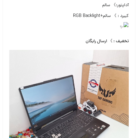
آداپتور:》 سالم
کیبرد : 》 سالم+RGB Backlight
تخفیف : 》 ارسال رایگان