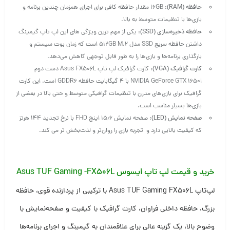
حافظه (RAM)
: 16GB مقدار حافظه کافی برای اجرای همزمان چندین برنامه و
بازی‌ها با تنظیمات متوسط به بالا.
حافظه ذخیره‌سازی (SSD)
: یکی از مهم ترین ویژگی های این لپ تاپ گیمینگ
داشتن حافظه سریع SSD مدل ۵۱۲GB M.2 است که زمان بوت سیستم و
بارگذاری برنامه‌ها و بازی‌ها را به طور قابل توجهی کاهش می‌دهد.
کارت گرافیک (VGA)
: کارت گرافیک لپ‌ تاپ Asus FX506L دست دوم
اNVIDIA GeForce GTX 1650 با ۴ گیگابایت حافظه GDDR6 است. این کارت
گرافیک برای بازی‌های مدرن با تنظیمات گرافیکی متوسط و حتی بالا در بعضی از
بازی‌ها بسیار مناسب است.
صفحه نمایش (LED)
: صفحه نمایش ۱۵٫۶ اینچ FHD با نرخ تجدید ۱۴۴ هرتز
که کیفیت بالایی دارد و تجربه بازی را روان‌تر و لذت‌بخش‌ تر می‌ کند.
خرید و قیمت لپ تاپ ایسوس
Asus TUF Gaming -FX506L
لپ‌تاپ Asus TUF Gaming FX506L با ترکیبی از پردازنده قوی، حافظه
بزرگ، حافظه داخلی فراوان، کارت گرافیک با کیفیت و صفحه‌نمایش با
وضوح بالا، یک گزینه عالی برای علاقمندان به گیمینگ و اجرای برنامه‌ها